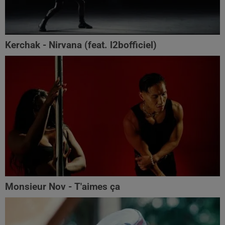
Kerchak - Nirvana (feat. ‪l2bofficiel‬)
Monsieur Nov - T'aimes ça