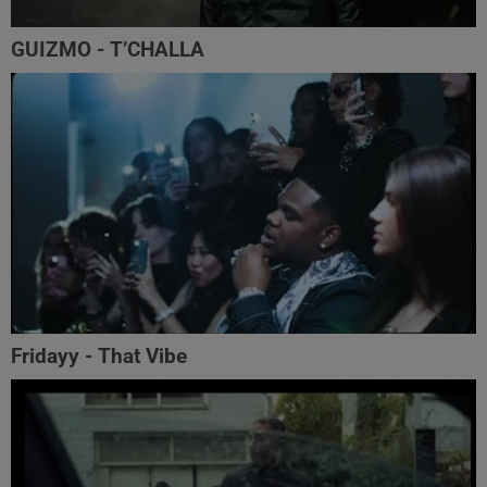
GUIZMO - T’CHALLA
Fridayy - That Vibe