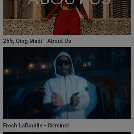
255, Qing Madi - About Us
Fresh LaDouille - Criminel