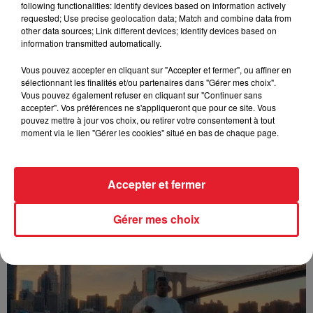
following functionalities: Identify devices based on information actively
FOLA & Victony - golibe
requested; Use precise geolocation data; Match and combine data from
other data sources; Link different devices; Identify devices based on
information transmitted automatically.
Vous pouvez accepter en cliquant sur "Accepter et fermer", ou affiner en
sélectionnant les finalités et/ou partenaires dans "Gérer mes choix".
Vous pouvez également refuser en cliquant sur "Continuer sans
accepter". Vos préférences ne s'appliqueront que pour ce site. Vous
pouvez mettre à jour vos choix, ou retirer votre consentement à tout
moment via le lien "Gérer les cookies" situé en bas de chaque page.
Accepter et fermer
Franglish & Keblack - Génération Impolie
Gérer mes choix