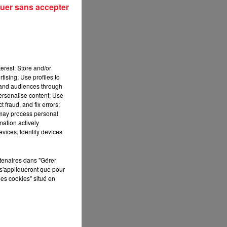
uer sans accepter
erest: Store and/or
tising; Use profiles to
tand audiences through
personalise content; Use
 fraud, and fix errors;
 may process personal
mation actively
vices; Identify devices
rtenaires dans "Gérer
s'appliqueront que pour
les cookies" situé en