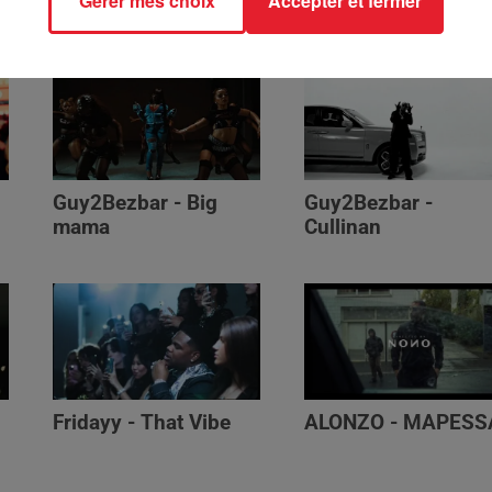
Gérer mes choix
Accepter et fermer
Génération Impolie
Guy2Bezbar - Big
Guy2Bezbar -
mama
Cullinan
Fridayy - That Vibe
ALONZO - MAPESS