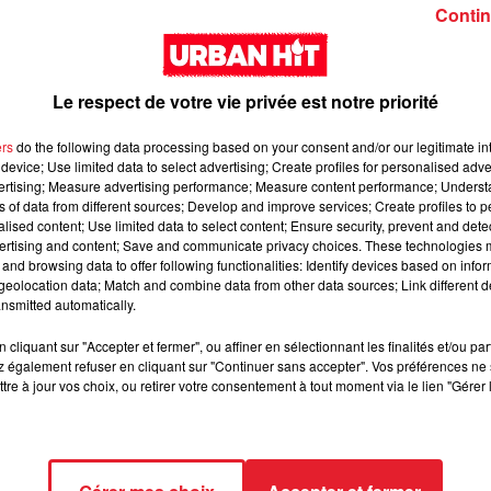
Girl (feat. Rema)
interlude Yorssy
Contin
Le respect de votre vie privée est notre priorité
ers
do the following data processing based on your consent and/or our legitimate int
device; Use limited data to select advertising; Create profiles for personalised adver
vertising; Measure advertising performance; Measure content performance; Unders
Siaka & Dr. Yaro - Les
Kore & Zamdane -
ns of data from different sources; Develop and improve services; Create profiles to 
alised content; Use limited data to select content; Ensure security, prevent and detect
Limites
Dalí
ertising and content; Save and communicate privacy choices. These technologies
and browsing data to offer following functionalities: Identify devices based on infor
eolocation data; Match and combine data from other data sources; Link different de
nsmitted automatically.
cliquant sur "Accepter et fermer", ou affiner en sélectionnant les finalités et/ou pa
 également refuser en cliquant sur "Continuer sans accepter". Vos préférences ne 
tre à jour vos choix, ou retirer votre consentement à tout moment via le lien "Gérer 
Franglish & Keblack -
Kaneki - LOC