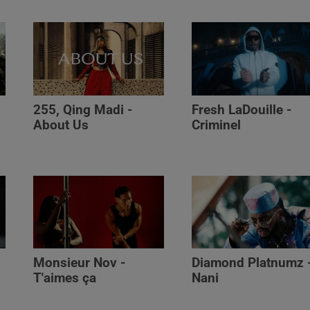
255, Qing Madi -
Fresh LaDouille -
,
About Us
Criminel
Monsieur Nov -
Diamond Platnumz 
T'aimes ça
Nani