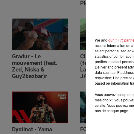
Please (feat. RSKO)
We and
our (447) partn
access information on a 
select personalised ad
Gradur - Le
CIZA - Isaka II (6am)
statistics or combinatio
profiles to select person
mouvement (feat.
(feat. Tems, Omah
Deliver and present adv
Zed, Niska &
Lay, Thukuthela &
data such as IP address 
Guy2bezbar)r
JAZZWRLD)
requested; Use precise g
based on information tra
Vous pouvez accepter en 
mes choix". Vous pouvez
ce site. Vous pouvez met
bas de chaque page.
Dystinct - Yama
FOLA & Victony -