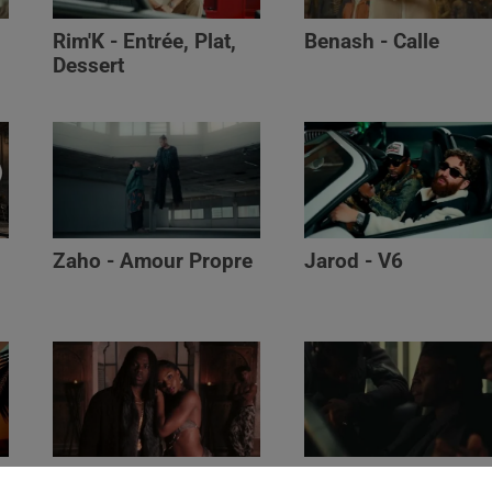
Rim'K - Entrée, Plat,
Benash - Calle
Dessert
Zaho - Amour Propre
Jarod - V6
Ayra Starr - Who’s Dat
Saaro - Star /