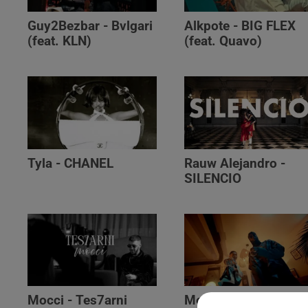
Guy2Bezbar - Bvlgari
Alkpote - BIG FLEX
(feat. KLN)
(feat. Quavo)
Tyla - CHANEL
Rauw Alejandro -
SILENCIO
Mocci - Tes7arni
Monsieur Nov‬ -