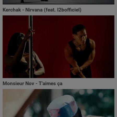
Kerchak - Nirvana (feat. ‪l2bofficiel‬)
Monsieur Nov - T'aimes ça