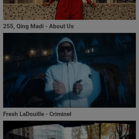
255, Qing Madi - About Us
Fresh LaDouille - Criminel