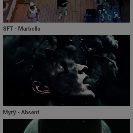
SFT - Marbella
Myrÿ - Absent