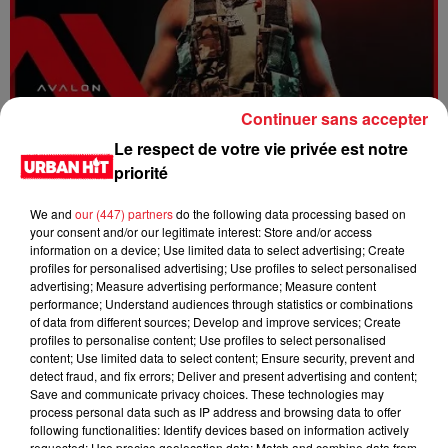
Continuer sans accepter
Dystinct - Yama
Le respect de votre vie privée est notre
priorité
We and
our (447) partners
do the following data processing based on
your consent and/or our legitimate interest: Store and/or access
information on a device; Use limited data to select advertising; Create
profiles for personalised advertising; Use profiles to select personalised
advertising; Measure advertising performance; Measure content
performance; Understand audiences through statistics or combinations
of data from different sources; Develop and improve services; Create
profiles to personalise content; Use profiles to select personalised
content; Use limited data to select content; Ensure security, prevent and
detect fraud, and fix errors; Deliver and present advertising and content;
Save and communicate privacy choices. These technologies may
process personal data such as IP address and browsing data to offer
FOLA & Victony - golibe
following functionalities: Identify devices based on information actively
requested; Use precise geolocation data; Match and combine data from