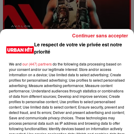
Continuer sans accepter
Dystinct - Yama
Le respect de votre vie privée est notre
priorité
We and
our (447) partners
do the following data processing based on
your consent and/or our legitimate interest: Store and/or access
information on a device; Use limited data to select advertising; Create
profiles for personalised advertising; Use profiles to select personalised
advertising; Measure advertising performance; Measure content
performance; Understand audiences through statistics or combinations
of data from different sources; Develop and improve services; Create
profiles to personalise content; Use profiles to select personalised
content; Use limited data to select content; Ensure security, prevent and
detect fraud, and fix errors; Deliver and present advertising and content;
Save and communicate privacy choices. These technologies may
process personal data such as IP address and browsing data to offer
FOLA & Victony - golibe
following functionalities: Identify devices based on information actively
requested; Use precise geolocation data; Match and combine data from