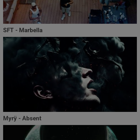
SFT - Marbella
Myrÿ - Absent