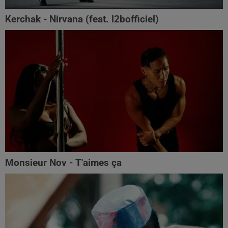
Kerchak - Nirvana (feat. ‪l2bofficiel‬)
Monsieur Nov - T'aimes ça