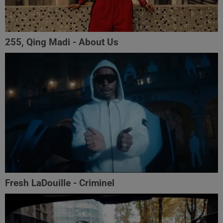
255, Qing Madi - About Us
Fresh LaDouille - Criminel