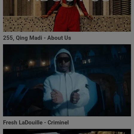
255, Qing Madi - About Us
Fresh LaDouille - Criminel