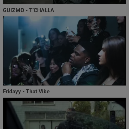
GUIZMO - T’CHALLA
Fridayy - That Vibe