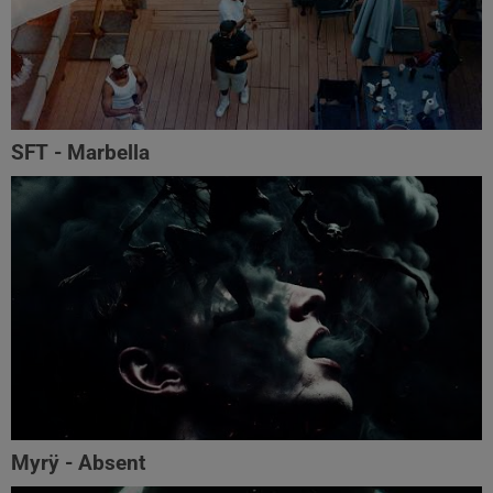
SFT - Marbella
Myrÿ - Absent