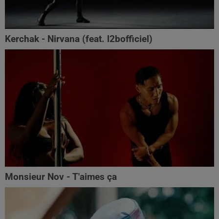
Kerchak - Nirvana (feat. ‪l2bofficiel‬)
Monsieur Nov - T'aimes ça