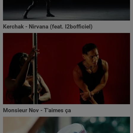
Kerchak - Nirvana (feat. ‪l2bofficiel‬)
Monsieur Nov - T'aimes ça