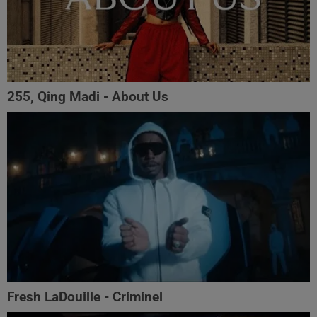
255, Qing Madi - About Us
Fresh LaDouille - Criminel