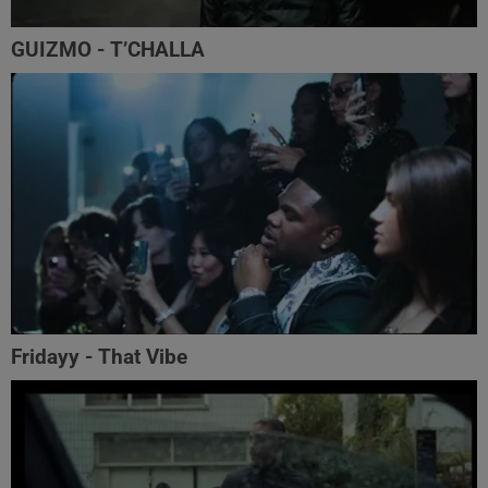
GUIZMO - T’CHALLA
Fridayy - That Vibe