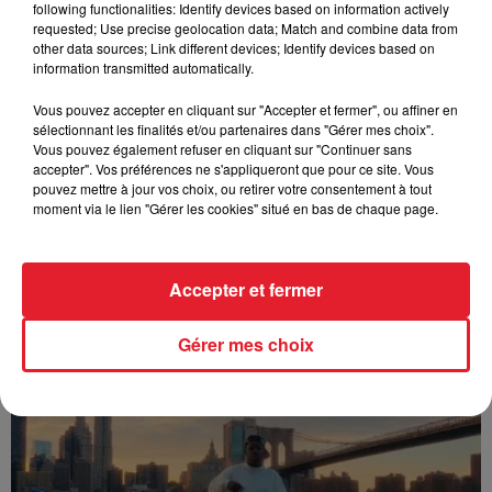
following functionalities: Identify devices based on information actively
FOLA & Victony - golibe
requested; Use precise geolocation data; Match and combine data from
other data sources; Link different devices; Identify devices based on
information transmitted automatically.
Vous pouvez accepter en cliquant sur "Accepter et fermer", ou affiner en
sélectionnant les finalités et/ou partenaires dans "Gérer mes choix".
Vous pouvez également refuser en cliquant sur "Continuer sans
accepter". Vos préférences ne s'appliqueront que pour ce site. Vous
pouvez mettre à jour vos choix, ou retirer votre consentement à tout
moment via le lien "Gérer les cookies" situé en bas de chaque page.
Accepter et fermer
Franglish & Keblack - Génération Impolie
Gérer mes choix