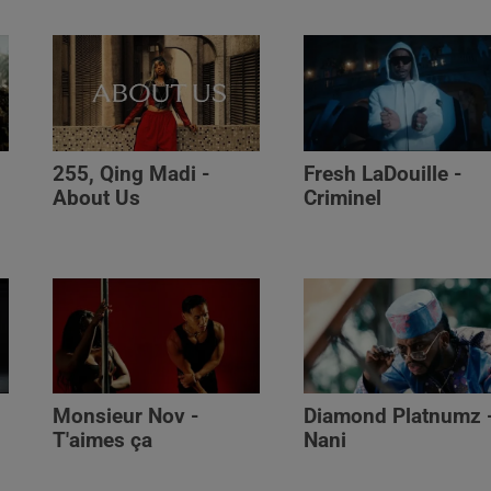
255, Qing Madi -
Fresh LaDouille -
,
About Us
Criminel
Monsieur Nov -
Diamond Platnumz 
T'aimes ça
Nani