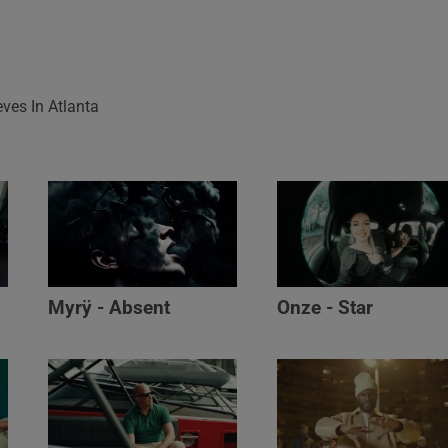
eves In Atlanta
Myrÿ - Absent
Onze - Star