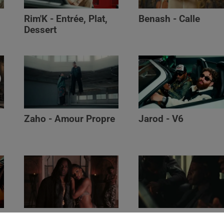
Rim'K - Entrée, Plat,
Benash - Calle
Dessert
Zaho - Amour Propre
Jarod - V6
Ayra Starr - Who’s Dat
Saaro - Star /