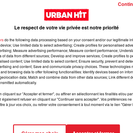
Girl (feat. Rema)
interlude Yorssy
Contin
Le respect de votre vie privée est notre priorité
ers
do the following data processing based on your consent and/or our legitimate int
device; Use limited data to select advertising; Create profiles for personalised adver
vertising; Measure advertising performance; Measure content performance; Unders
Siaka & Dr. Yaro - Les
Kore & Zamdane -
ns of data from different sources; Develop and improve services; Create profiles to 
alised content; Use limited data to select content; Ensure security, prevent and detect
Limites
Dalí
ertising and content; Save and communicate privacy choices. These technologies
and browsing data to offer following functionalities: Identify devices based on infor
eolocation data; Match and combine data from other data sources; Link different de
nsmitted automatically.
cliquant sur "Accepter et fermer", ou affiner en sélectionnant les finalités et/ou pa
 également refuser en cliquant sur "Continuer sans accepter". Vos préférences ne 
tre à jour vos choix, ou retirer votre consentement à tout moment via le lien "Gérer 
Franglish & Keblack -
Kaneki - LOC