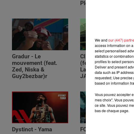
Please (feat. RSKO)
We and
our (447) partn
access information on a 
select personalised ad
Gradur - Le
CIZA - Isaka II (6am)
statistics or combinatio
profiles to select person
mouvement (feat.
(feat. Tems, Omah
Deliver and present adv
Zed, Niska &
Lay, Thukuthela &
data such as IP address 
Guy2bezbar)r
JAZZWRLD)
requested; Use precise g
based on information tra
Vous pouvez accepter en 
mes choix". Vous pouvez
ce site. Vous pouvez met
bas de chaque page.
Dystinct - Yama
FOLA & Victony -