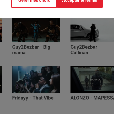
Gérer mes choix
Accepter et fermer
Génération Impolie
Guy2Bezbar - Big
Guy2Bezbar -
mama
Cullinan
Fridayy - That Vibe
ALONZO - MAPESS