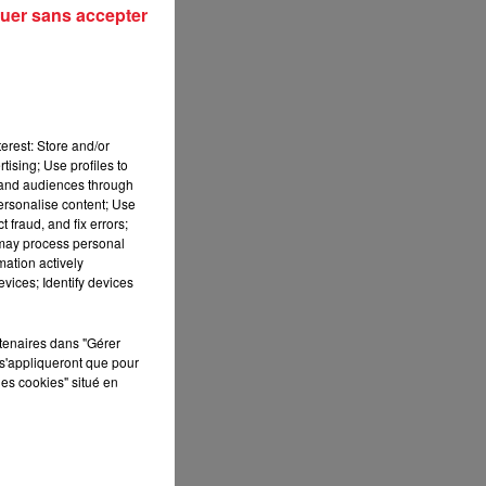
uer sans accepter
erest: Store and/or
tising; Use profiles to
tand audiences through
personalise content; Use
 fraud, and fix errors;
 may process personal
mation actively
vices; Identify devices
rtenaires dans "Gérer
s'appliqueront que pour
les cookies" situé en