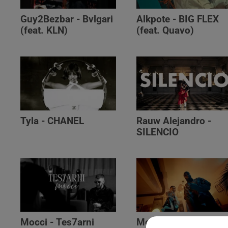
Guy2Bezbar - Bvlgari
Alkpote - BIG FLEX
(feat. KLN)
(feat. Quavo)
Tyla - CHANEL
Rauw Alejandro -
SILENCIO
Mocci - Tes7arni
Monsieur Nov‬ -