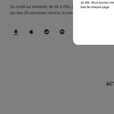
ce site. Vous pouvez met
Du lundi au vendredi, de 6h à 09h, retrouvez Evan, Sandro, 
bas de chaque page.
jeu des 30 secondes chrono, le sondage du jour, l'info moul
AC