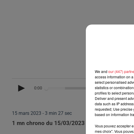
We and
our (447) partn
access information on a 
select personalised ad
statistics or combinatio
0:00
profiles to select person
Deliver and present adv
data such as IP address 
requested; Use precise g
15 mars 2023 - 3 min 27 sec
based on information tra
1 mn chrono du 15/03/2023
Vous pouvez accepter en 
mes choix". Vous pouvez