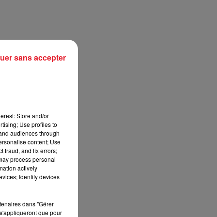
uer sans accepter
erest: Store and/or
tising; Use profiles to
tand audiences through
personalise content; Use
sec
 fraud, and fix errors;
 may process personal
mation actively
vices; Identify devices
rtenaires dans "Gérer
s'appliqueront que pour