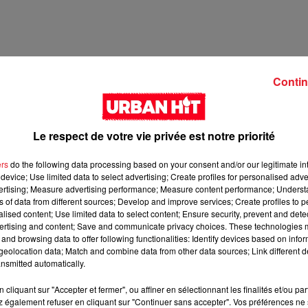
Contin
Le respect de votre vie privée est notre priorité
ers
do the following data processing based on your consent and/or our legitimate int
device; Use limited data to select advertising; Create profiles for personalised adver
vertising; Measure advertising performance; Measure content performance; Unders
ns of data from different sources; Develop and improve services; Create profiles to 
3 min 27 
alised content; Use limited data to select content; Ensure security, prevent and detect
ertising and content; Save and communicate privacy choices. These technologies
and browsing data to offer following functionalities: Identify devices based on infor
eolocation data; Match and combine data from other data sources; Link different de
nsmitted automatically.
cliquant sur "Accepter et fermer", ou affiner en sélectionnant les finalités et/ou pa
 également refuser en cliquant sur "Continuer sans accepter". Vos préférences ne 