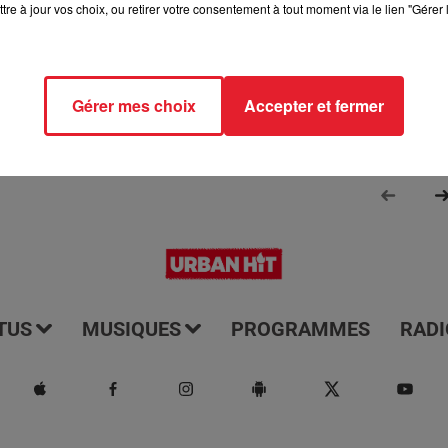
tre à jour vos choix, ou retirer votre consentement à tout moment via le lien "Gérer 
Aline et Laura pour vous réveiller sur Urban hit. Au programme :
aga, le saviez-vous...
Gérer mes choix
Accepter et fermer
TUS
MUSIQUES
PROGRAMMES
RADI