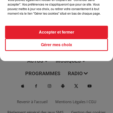
jour, l'info moulaga, le saviez-vous...
accepter". Vos préférences ne s'appliqueront que pour ce site. Vous
pouvez mettre à jour vos choix, ou retirer votre consentement à tout
moment via le lien "Gérer les cookies" situé en bas de chaque page.
Accepter et fermer
Gérer mes choix
ACTUS
MUSIQUES
PROGRAMMES
RADIO
Revenir à l'accueil
Mentions Légales I CGU
Règlement général des jeux SMS
Gestion des cookies