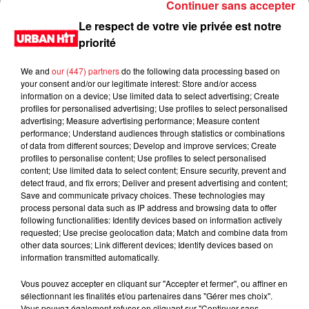
Continuer sans accepter
Le respect de votre vie privée est notre
priorité
We and
our (447) partners
do the following data processing based on
your consent and/or our legitimate interest: Store and/or access
information on a device; Use limited data to select advertising; Create
profiles for personalised advertising; Use profiles to select personalised
advertising; Measure advertising performance; Measure content
performance; Understand audiences through statistics or combinations
of data from different sources; Develop and improve services; Create
0:00
2 min 51 sec
profiles to personalise content; Use profiles to select personalised
content; Use limited data to select content; Ensure security, prevent and
detect fraud, and fix errors; Deliver and present advertising and content;
Save and communicate privacy choices. These technologies may
process personal data such as IP address and browsing data to offer
29 novembre 2022 - 2 min 51 sec
following functionalities: Identify devices based on information actively
requested; Use precise geolocation data; Match and combine data from
1 mn chrono du 29/11/2022
other data sources; Link different devices; Identify devices based on
information transmitted automatically.
Du lundi au vendredi, de 6h à 09h, retrouvez Evan, Sandro,
Aline et Laura pour vous réveiller sur Urban hit. Au
Vous pouvez accepter en cliquant sur "Accepter et fermer", ou affiner en
sélectionnant les finalités et/ou partenaires dans "Gérer mes choix".
programme : le jeu des 30 secondes chrono, le sondage du
Vous pouvez également refuser en cliquant sur "Continuer sans