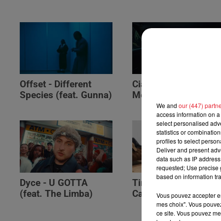
Offset - Different
Ciara - Dance With
Species (feat. Gunna)
Me (feat. Tyga)
We and
our (447) partn
access information on a 
select personalised ad
statistics or combinatio
profiles to select person
Deliver and present adv
data such as IP address 
requested; Use precise g
based on information tra
Dyce - U GOTTA
Tink & Bryson Tiller 
(feat. The Limba)
Can We Talk?
Vous pouvez accepter en 
mes choix". Vous pouvez
ce site. Vous pouvez met