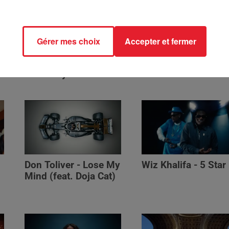
Gérer mes choix
Accepter et fermer
Lil Mosey - Selfish
GIVĒON - RATHER 
e
Don Toliver - Lose My
Wiz Khalifa - 5 Star
Mind (feat. Doja Cat)