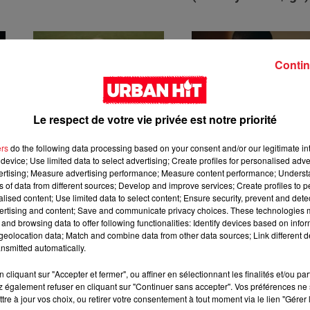
Contin
FAVE - Intentions
Giveon - I can tell
Le respect de votre vie privée est notre priorité
ers
do the following data processing based on your consent and/or our legitimate int
device; Use limited data to select advertising; Create profiles for personalised adver
vertising; Measure advertising performance; Measure content performance; Unders
ns of data from different sources; Develop and improve services; Create profiles to 
alised content; Use limited data to select content; Ensure security, prevent and detect
ertising and content; Save and communicate privacy choices. These technologies
and browsing data to offer following functionalities: Identify devices based on infor
eolocation data; Match and combine data from other data sources; Link different de
nsmitted automatically.
-
Rick Ross - For The
Tiwa Savage -
Money (feat. Pharrell
You4Me
cliquant sur "Accepter et fermer", ou affiner en sélectionnant les finalités et/ou pa
Williams)
 également refuser en cliquant sur "Continuer sans accepter". Vos préférences ne 
tre à jour vos choix, ou retirer votre consentement à tout moment via le lien "Gérer 