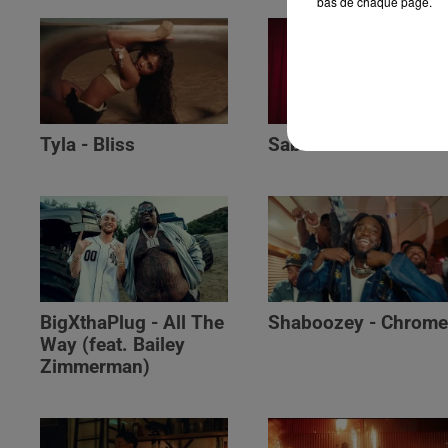
bas de chaque page.
Tyla - Bliss
Sabrina - Alone
BigXthaPlug - All The
Shaboozey - Chrom
Way (feat. Bailey
Zimmerman)