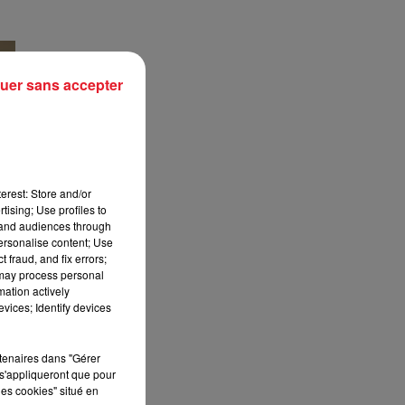
uer sans accepter
erest: Store and/or
tising; Use profiles to
tand audiences through
personalise content; Use
 fraud, and fix errors;
 may process personal
mation actively
vices; Identify devices
rtenaires dans "Gérer
s'appliqueront que pour
les cookies" situé en