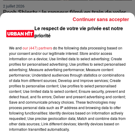
2 juillet 2026
Pooh Shiesty : le rappeur filmé en train de voler
Continuer sans accepter
Gucci Mane
De nouvelles preuves accablantes émergent dans l'affaire
Le respect de votre vie privée est notre
Pooh Shiesty, impliquant un vol armé et une vidéo
priorité
compromettante.
We and
our (447) partners
do the following data processing based on
your consent and/or our legitimate interest: Store and/or access
information on a device; Use limited data to select advertising; Create
profiles for personalised advertising; Use profiles to select personalised
advertising; Measure advertising performance; Measure content
performance; Understand audiences through statistics or combinations
of data from different sources; Develop and improve services; Create
profiles to personalise content; Use profiles to select personalised
content; Use limited data to select content; Ensure security, prevent and
detect fraud, and fix errors; Deliver and present advertising and content;
Save and communicate privacy choices. These technologies may
process personal data such as IP address and browsing data to offer
following functionalities: Identify devices based on information actively
requested; Use precise geolocation data; Match and combine data from
other data sources; Link different devices; Identify devices based on
2 juillet 2026
information transmitted automatically.
Carl Rinsch, réalisateur de 47 Ronin, condamné à