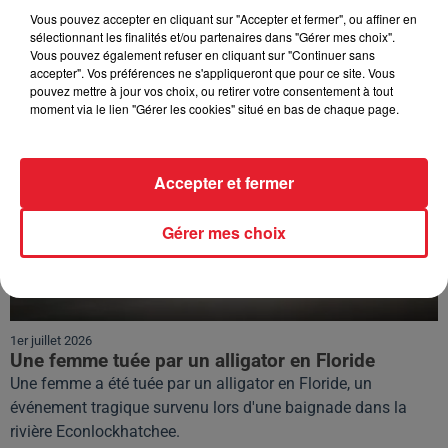
30 mois de prison...
Vous pouvez accepter en cliquant sur "Accepter et fermer", ou affiner en
Carl Rinsch, réalisateur de 47 Ronin, écope de 30 mois de
sélectionnant les finalités et/ou partenaires dans "Gérer mes choix".
Vous pouvez également refuser en cliquant sur "Continuer sans
prison pour avoir escroqué Netflix de 55 millions de dollars.
accepter". Vos préférences ne s'appliqueront que pour ce site. Vous
pouvez mettre à jour vos choix, ou retirer votre consentement à tout
moment via le lien "Gérer les cookies" situé en bas de chaque page.
Accepter et fermer
Gérer mes choix
1er juillet 2026
Une femme tuée par un alligator en Floride
Une femme a été tuée par un alligator en Floride, un
événement tragique survenu lors d'une baignade dans la
rivière Econlockhatchee.