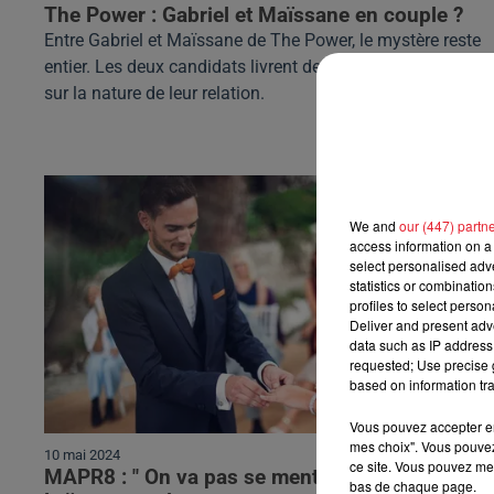
The Power : Gabriel et Maïssane en couple ?
Entre Gabriel et Maïssane de The Power, le mystère reste
entier. Les deux candidats livrent des versions différentes
sur la nature de leur relation.
We and
our (447) partn
access information on a 
select personalised ad
statistics or combinatio
profiles to select person
Deliver and present adv
data such as IP address 
requested; Use precise g
based on information tra
Vous pouvez accepter en 
mes choix". Vous pouvez
10 mai 2024
ce site. Vous pouvez met
MAPR8 : " On va pas se mentir...", Ophélie et
bas de chaque page.