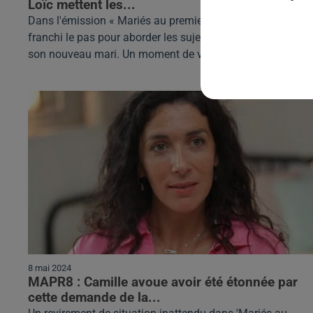
Loïc mettent les...
Dans l'émission « Mariés au premier regard », Ophélie a
franchi le pas pour aborder les sujets délicats avec Loïc,
son nouveau mari. Un moment de vérité qui...
8 mai 2024
MAPR8 : Camille avoue avoir été étonnée par
cette demande de la...