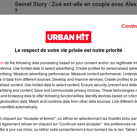
Secret Story : Zoé est-elle en couple avec Alex
?
Dans la Maison des Secrets, Zoé a dû répondre aux
rumeurs sur sa proximité avec Alexis, malgré son couple
Contin
l'extérieur.
Le respect de votre vie privée est notre priorité
ers
do the following data processing based on your consent and/or our legitimate int
device; Use limited data to select advertising; Create profiles for personalised adver
vertising; Measure advertising performance; Measure content performance; Unders
ns of data from different sources; Develop and improve services; Create profiles to 
alised content; Use limited data to select content; Ensure security, prevent and detect
ertising and content; Save and communicate privacy choices. These technologies
and browsing data to offer following functionalities: Identify devices based on infor
eolocation data; Match and combine data from other data sources; Link different de
nsmitted automatically.
cliquant sur "Accepter et fermer", ou affiner en sélectionnant les finalités et/ou pa
 également refuser en cliquant sur "Continuer sans accepter". Vos préférences ne 
8 mai 2024
tre à jour vos choix, ou retirer votre consentement à tout moment via le lien "Gérer 
MAPR : Une participante se fait violemment