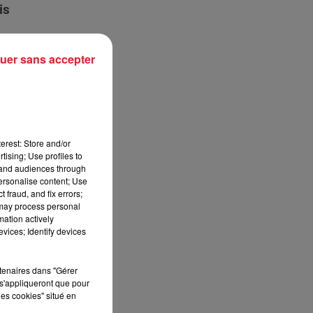
is
 à
uer sans accepter
erest: Store and/or
tising; Use profiles to
tand audiences through
personalise content; Use
 fraud, and fix errors;
 may process personal
mation actively
vices; Identify devices
rtenaires dans "Gérer
s'appliqueront que pour
les cookies" situé en