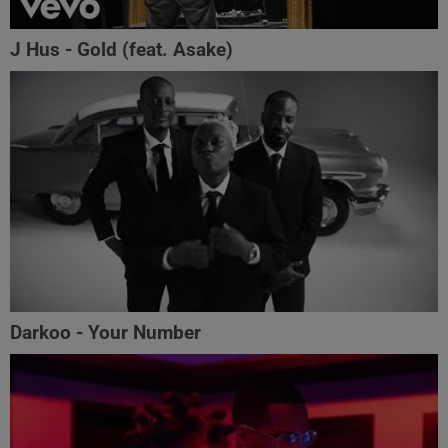
J Hus - Gold (feat. Asake)
Darkoo - Your Number