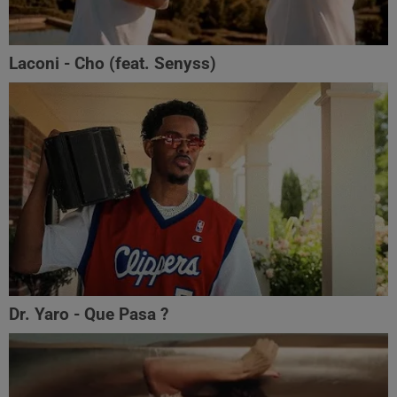
Laconi - Cho (feat. ‪Senyss)‬
Dr. Yaro - Que Pasa ?