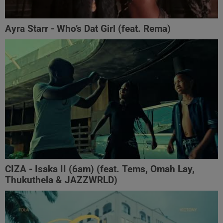
Ayra Starr - Who’s Dat Girl (feat. Rema)
CIZA - Isaka II (6am) (feat. Tems, Omah Lay,
Thukuthela & JAZZWRLD)