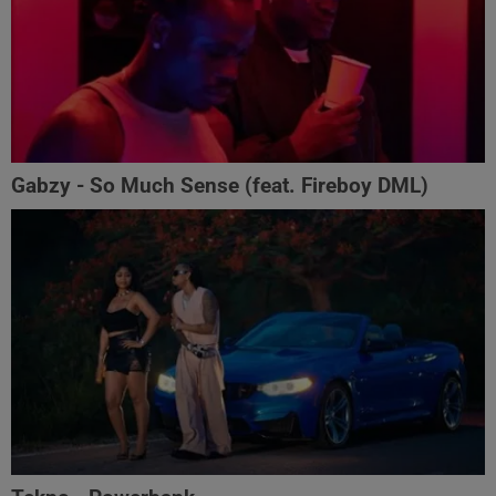
Gabzy - So Much Sense (feat. Fireboy DML)