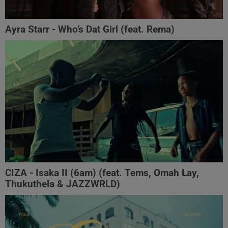
Ayra Starr - Who’s Dat Girl (feat. Rema)
CIZA - Isaka II (6am) (feat. Tems, Omah Lay,
Thukuthela & JAZZWRLD)