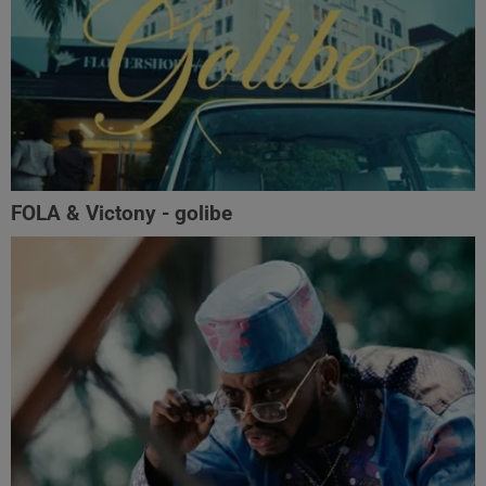
FOLA & Victony - golibe