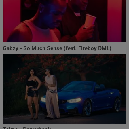
Gabzy - So Much Sense (feat. Fireboy DML)