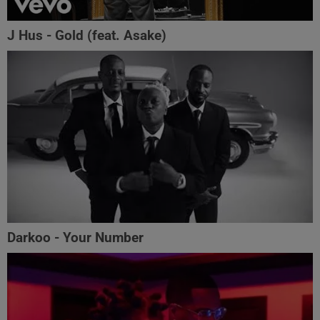
J Hus - Gold (feat. Asake)
Darkoo - Your Number