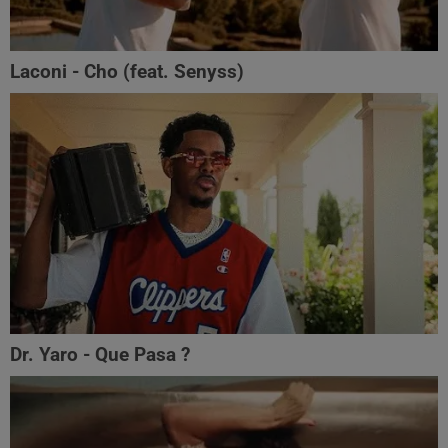
Laconi - Cho (feat. ‪Senyss)‬
Dr. Yaro - Que Pasa ?