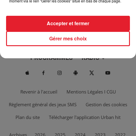
moment via le lien "Gérer les cookies" situé en bas de chaque page.
Accepter et fermer
Gérer mes choix
ACTUS
MUSIQUES
PROGRAMMES
RADIO
Revenir à l'accueil
Mentions Légales I CGU
Règlement général des jeux SMS
Gestion des cookies
Plan du site
Télécharger l'application Urban hit
Archives
2026
2025
2024
2023
2022