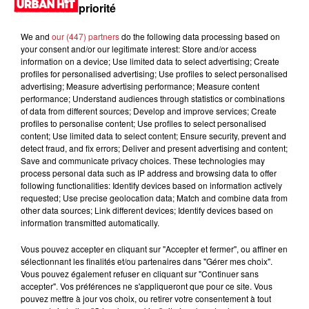
priorité
We and
our (447) partners
do the following data processing based on
your consent and/or our legitimate interest: Store and/or access
information on a device; Use limited data to select advertising; Create
profiles for personalised advertising; Use profiles to select personalised
advertising; Measure advertising performance; Measure content
performance; Understand audiences through statistics or combinations
of data from different sources; Develop and improve services; Create
profiles to personalise content; Use profiles to select personalised
content; Use limited data to select content; Ensure security, prevent and
detect fraud, and fix errors; Deliver and present advertising and content;
0:00
28 min 28 sec
Save and communicate privacy choices. These technologies may
process personal data such as IP address and browsing data to offer
following functionalities: Identify devices based on information actively
requested; Use precise geolocation data; Match and combine data from
other data sources; Link different devices; Identify devices based on
12 novembre 2023 - 28 min 28 sec
information transmitted automatically.
DJ BADMOY 23H20 du 11.11.2023
Vous pouvez accepter en cliquant sur "Accepter et fermer", ou affiner en
sélectionnant les finalités et/ou partenaires dans "Gérer mes choix".
Vous pouvez également refuser en cliquant sur "Continuer sans
accepter". Vos préférences ne s'appliqueront que pour ce site. Vous
pouvez mettre à jour vos choix, ou retirer votre consentement à tout