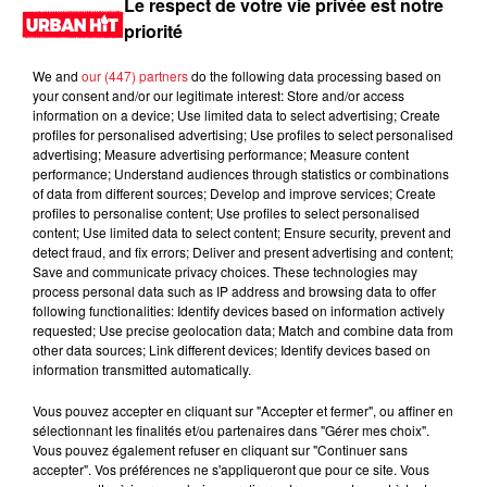
Le respect de votre vie privée est notre
priorité
We and
our (447) partners
do the following data processing based on
your consent and/or our legitimate interest: Store and/or access
information on a device; Use limited data to select advertising; Create
profiles for personalised advertising; Use profiles to select personalised
advertising; Measure advertising performance; Measure content
performance; Understand audiences through statistics or combinations
of data from different sources; Develop and improve services; Create
profiles to personalise content; Use profiles to select personalised
content; Use limited data to select content; Ensure security, prevent and
0:00
11 min 20 sec
detect fraud, and fix errors; Deliver and present advertising and content;
Save and communicate privacy choices. These technologies may
process personal data such as IP address and browsing data to offer
following functionalities: Identify devices based on information actively
requested; Use precise geolocation data; Match and combine data from
23 novembre 2024 - 11 min 20 sec
other data sources; Link different devices; Identify devices based on
information transmitted automatically.
DJ EAZY K 20H01 du 23.11.2024
Vous pouvez accepter en cliquant sur "Accepter et fermer", ou affiner en
Hard Level
sélectionnant les finalités et/ou partenaires dans "Gérer mes choix".
Vous pouvez également refuser en cliquant sur "Continuer sans
accepter". Vos préférences ne s'appliqueront que pour ce site. Vous