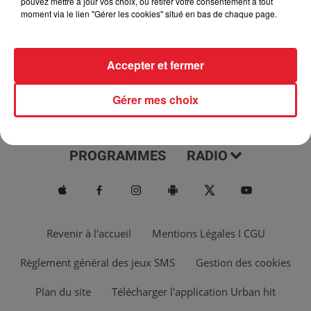
pouvez mettre à jour vos choix, ou retirer votre consentement à tout
moment via le lien "Gérer les cookies" situé en bas de chaque page.
Accepter et fermer
Gérer mes choix
ACTUS
MUSIQUES
PROGRAMMES
RADIO
Revenir à l'accueil
Mentions Légales I CGU
Règlement général des jeux SMS
Gestion des cookies
Plan du site
Télécharger l'application Urban hit