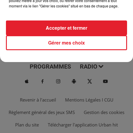
pouvez mettre à jour vos choix, ou retirer votre consentement à tout
moment via le lien "Gérer les cookies" situé en bas de chaque page.
Accepter et fermer
Gérer mes choix
ACTUS
MUSIQUES
PROGRAMMES
RADIO
Revenir à l'accueil
Mentions Légales I CGU
Règlement général des jeux SMS
Gestion des cookies
Plan du site
Télécharger l'application Urban hit