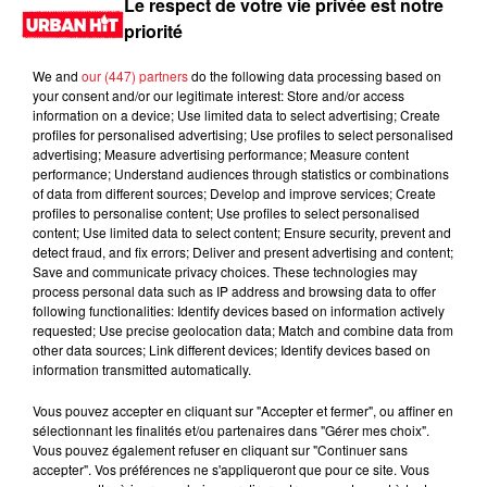
Le respect de votre vie privée est notre
priorité
We and
our (447) partners
do the following data processing based on
your consent and/or our legitimate interest: Store and/or access
information on a device; Use limited data to select advertising; Create
profiles for personalised advertising; Use profiles to select personalised
advertising; Measure advertising performance; Measure content
performance; Understand audiences through statistics or combinations
of data from different sources; Develop and improve services; Create
profiles to personalise content; Use profiles to select personalised
content; Use limited data to select content; Ensure security, prevent and
0:00
26 min 13 sec
detect fraud, and fix errors; Deliver and present advertising and content;
Save and communicate privacy choices. These technologies may
process personal data such as IP address and browsing data to offer
following functionalities: Identify devices based on information actively
requested; Use precise geolocation data; Match and combine data from
30 mai 2026 - 26 min 13 sec
other data sources; Link different devices; Identify devices based on
information transmitted automatically.
DJ EAZY K 20H14 du 30.05.2026
Vous pouvez accepter en cliquant sur "Accepter et fermer", ou affiner en
Hard Level
sélectionnant les finalités et/ou partenaires dans "Gérer mes choix".
Vous pouvez également refuser en cliquant sur "Continuer sans
accepter". Vos préférences ne s'appliqueront que pour ce site. Vous