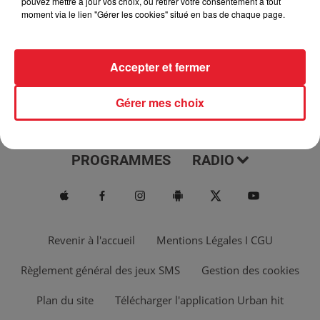
pouvez mettre à jour vos choix, ou retirer votre consentement à tout
moment via le lien "Gérer les cookies" situé en bas de chaque page.
Accepter et fermer
Gérer mes choix
ACTUS
MUSIQUES
PROGRAMMES
RADIO
Revenir à l'accueil
Mentions Légales I CGU
Règlement général des jeux SMS
Gestion des cookies
Plan du site
Télécharger l'application Urban hit