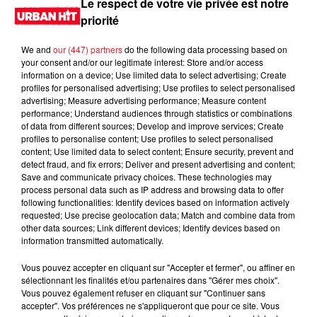
Le respect de votre vie privée est notre
priorité
We and
our (447) partners
do the following data processing based on
your consent and/or our legitimate interest: Store and/or access
information on a device; Use limited data to select advertising; Create
profiles for personalised advertising; Use profiles to select personalised
advertising; Measure advertising performance; Measure content
performance; Understand audiences through statistics or combinations
of data from different sources; Develop and improve services; Create
profiles to personalise content; Use profiles to select personalised
content; Use limited data to select content; Ensure security, prevent and
0:00
26 min 26 sec
detect fraud, and fix errors; Deliver and present advertising and content;
Save and communicate privacy choices. These technologies may
process personal data such as IP address and browsing data to offer
following functionalities: Identify devices based on information actively
requested; Use precise geolocation data; Match and combine data from
23 mai 2026 - 26 min 26 sec
other data sources; Link different devices; Identify devices based on
information transmitted automatically.
DJ EAZY K 21H18 du 23.05.2026
Vous pouvez accepter en cliquant sur "Accepter et fermer", ou affiner en
Hard Level
sélectionnant les finalités et/ou partenaires dans "Gérer mes choix".
Vous pouvez également refuser en cliquant sur "Continuer sans
accepter". Vos préférences ne s'appliqueront que pour ce site. Vous