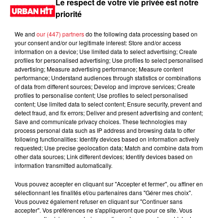
Le respect de votre vie privée est notre
priorité
We and
our (447) partners
do the following data processing based on
your consent and/or our legitimate interest: Store and/or access
information on a device; Use limited data to select advertising; Create
profiles for personalised advertising; Use profiles to select personalised
advertising; Measure advertising performance; Measure content
performance; Understand audiences through statistics or combinations
of data from different sources; Develop and improve services; Create
profiles to personalise content; Use profiles to select personalised
content; Use limited data to select content; Ensure security, prevent and
0:00
26 min 45 sec
detect fraud, and fix errors; Deliver and present advertising and content;
Save and communicate privacy choices. These technologies may
process personal data such as IP address and browsing data to offer
following functionalities: Identify devices based on information actively
requested; Use precise geolocation data; Match and combine data from
11 janvier 2025 - 26 min 45 sec
other data sources; Link different devices; Identify devices based on
information transmitted automatically.
DJ EAZY K 21H20 du 11.01.2025
Vous pouvez accepter en cliquant sur "Accepter et fermer", ou affiner en
Hard Level
sélectionnant les finalités et/ou partenaires dans "Gérer mes choix".
Vous pouvez également refuser en cliquant sur "Continuer sans
accepter". Vos préférences ne s'appliqueront que pour ce site. Vous