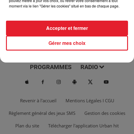
pouvez mettre à jour vos choix, ou retirer votre consentement à tout
moment via le lien "Gérer les cookies" situé en bas de chaque page.
Accepter et fermer
Gérer mes choix
ACTUS
MUSIQUES
PROGRAMMES
RADIO
Revenir à l'accueil
Mentions Légales I CGU
Règlement général des jeux SMS
Gestion des cookies
Plan du site
Télécharger l'application Urban hit