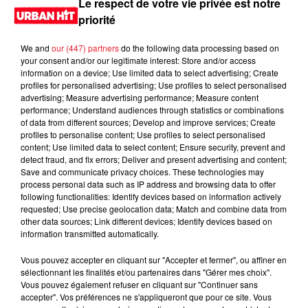
Le respect de votre vie privée est notre
priorité
We and
our (447) partners
do the following data processing based on
your consent and/or our legitimate interest: Store and/or access
information on a device; Use limited data to select advertising; Create
profiles for personalised advertising; Use profiles to select personalised
advertising; Measure advertising performance; Measure content
performance; Understand audiences through statistics or combinations
of data from different sources; Develop and improve services; Create
profiles to personalise content; Use profiles to select personalised
content; Use limited data to select content; Ensure security, prevent and
0:00
17 min 10 sec
detect fraud, and fix errors; Deliver and present advertising and content;
Save and communicate privacy choices. These technologies may
process personal data such as IP address and browsing data to offer
following functionalities: Identify devices based on information actively
requested; Use precise geolocation data; Match and combine data from
16 mai 2026 - 17 min 10 sec
other data sources; Link different devices; Identify devices based on
information transmitted automatically.
DJ EAZY K 21H42 du 16.05.2026
Vous pouvez accepter en cliquant sur "Accepter et fermer", ou affiner en
Hard Level
sélectionnant les finalités et/ou partenaires dans "Gérer mes choix".
Vous pouvez également refuser en cliquant sur "Continuer sans
accepter". Vos préférences ne s'appliqueront que pour ce site. Vous