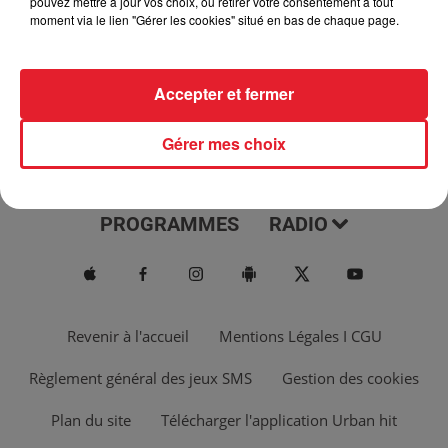
pouvez mettre à jour vos choix, ou retirer votre consentement à tout
moment via le lien "Gérer les cookies" situé en bas de chaque page.
Accepter et fermer
Gérer mes choix
ACTUS
MUSIQUES
PROGRAMMES
RADIO
Revenir à l'accueil
Mentions Légales I CGU
Règlement général des jeux SMS
Gestion des cookies
Plan du site
Télécharger l'application Urban hit