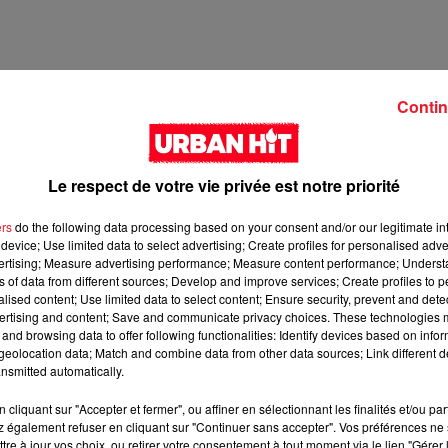
Contin
Le respect de votre vie privée est notre priorité
ers
do the following data processing based on your consent and/or our legitimate int
device; Use limited data to select advertising; Create profiles for personalised adver
vertising; Measure advertising performance; Measure content performance; Unders
ns of data from different sources; Develop and improve services; Create profiles to 
16 min 28 
alised content; Use limited data to select content; Ensure security, prevent and detect
ertising and content; Save and communicate privacy choices. These technologies
and browsing data to offer following functionalities: Identify devices based on infor
eolocation data; Match and combine data from other data sources; Link different de
nsmitted automatically.
cliquant sur "Accepter et fermer", ou affiner en sélectionnant les finalités et/ou pa
 également refuser en cliquant sur "Continuer sans accepter". Vos préférences ne 
tre à jour vos choix, ou retirer votre consentement à tout moment via le lien "Gérer 