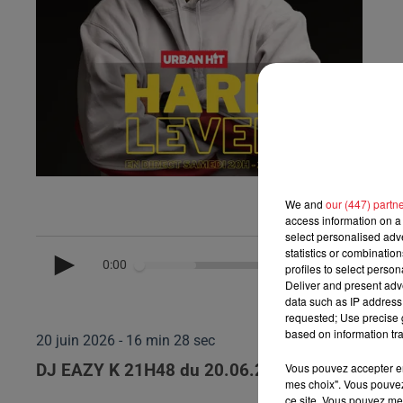
We and
our (447) partn
access information on a 
select personalised ad
statistics or combinatio
0:00
profiles to select person
Deliver and present adv
data such as IP address 
requested; Use precise g
based on information tra
20 juin 2026 - 16 min 28 sec
Vous pouvez accepter en 
DJ EAZY K 21H48 du 20.06.2026
mes choix". Vous pouvez
ce site. Vous pouvez met