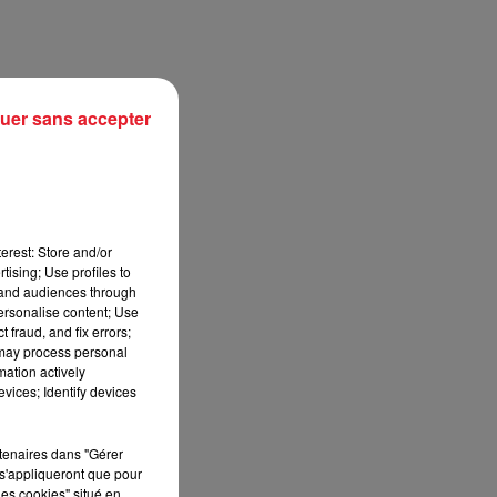
uer sans accepter
erest: Store and/or
tising; Use profiles to
tand audiences through
personalise content; Use
sec
 fraud, and fix errors;
 may process personal
mation actively
vices; Identify devices
rtenaires dans "Gérer
s'appliqueront que pour
les cookies" situé en