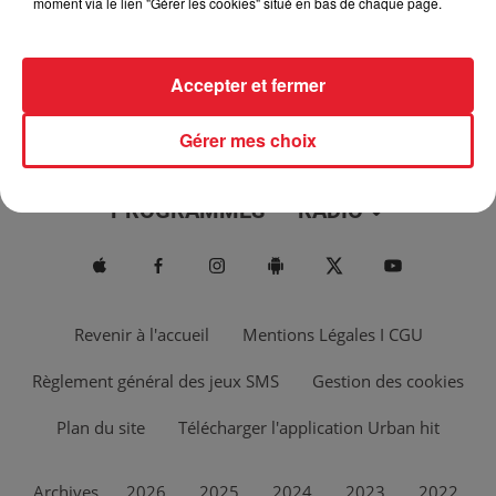
moment via le lien "Gérer les cookies" situé en bas de chaque page.
Accepter et fermer
Gérer mes choix
ACTUS
MUSIQUES
PROGRAMMES
RADIO
Revenir à l'accueil
Mentions Légales I CGU
Règlement général des jeux SMS
Gestion des cookies
Plan du site
Télécharger l'application Urban hit
Archives
2026
2025
2024
2023
2022