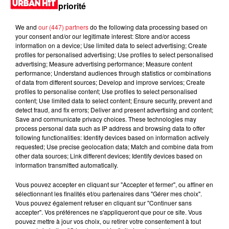
priorité
We and
our (447) partners
do the following data processing based on
your consent and/or our legitimate interest: Store and/or access
information on a device; Use limited data to select advertising; Create
profiles for personalised advertising; Use profiles to select personalised
advertising; Measure advertising performance; Measure content
performance; Understand audiences through statistics or combinations
of data from different sources; Develop and improve services; Create
profiles to personalise content; Use profiles to select personalised
content; Use limited data to select content; Ensure security, prevent and
detect fraud, and fix errors; Deliver and present advertising and content;
0:00
15 min 42 sec
Save and communicate privacy choices. These technologies may
process personal data such as IP address and browsing data to offer
following functionalities: Identify devices based on information actively
requested; Use precise geolocation data; Match and combine data from
other data sources; Link different devices; Identify devices based on
2 décembre 2023 - 15 min 42 sec
information transmitted automatically.
DJ SHYNN 22H02 du 02.12.2023
Vous pouvez accepter en cliquant sur "Accepter et fermer", ou affiner en
sélectionnant les finalités et/ou partenaires dans "Gérer mes choix".
Vous pouvez également refuser en cliquant sur "Continuer sans
accepter". Vos préférences ne s'appliqueront que pour ce site. Vous
pouvez mettre à jour vos choix, ou retirer votre consentement à tout