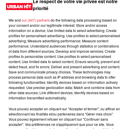
Le respect de votre vie privée est notre
priorité
We and
our (447) partners
do the following data processing based on
your consent and/or our legitimate interest: Store and/or access
information on a device; Use limited data to select advertising; Create
profiles for personalised advertising; Use profiles to select personalised
advertising; Measure advertising performance; Measure content
performance; Understand audiences through statistics or combinations
of data from different sources; Develop and improve services; Create
profiles to personalise content; Use profiles to select personalised
content; Use limited data to select content; Ensure security, prevent and
0:00
15 min 23 sec
detect fraud, and fix errors; Deliver and present advertising and content;
Save and communicate privacy choices. These technologies may
process personal data such as IP address and browsing data to offer
following functionalities: Identify devices based on information actively
requested; Use precise geolocation data; Match and combine data from
10 septembre 2023 - 15 min 23 sec
other data sources; Link different devices; Identify devices based on
information transmitted automatically.
DJ SHYNN 22H04 du 09.09.2023
Vous pouvez accepter en cliquant sur "Accepter et fermer", ou affiner en
Retrouvez DJ Shynn
sélectionnant les finalités et/ou partenaires dans "Gérer mes choix".
Vous pouvez également refuser en cliquant sur "Continuer sans
accepter". Vos préférences ne s'appliqueront que pour ce site. Vous