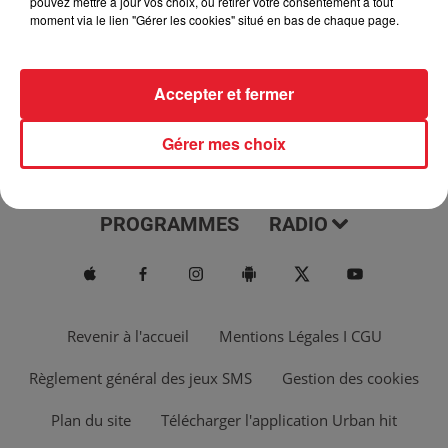
pouvez mettre à jour vos choix, ou retirer votre consentement à tout
moment via le lien "Gérer les cookies" situé en bas de chaque page.
Accepter et fermer
Gérer mes choix
ACTUS
MUSIQUES
PROGRAMMES
RADIO
Revenir à l'accueil
Mentions Légales I CGU
Règlement général des jeux SMS
Gestion des cookies
Plan du site
Télécharger l'application Urban hit