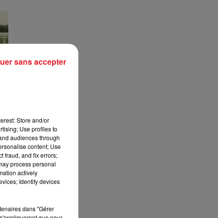
uer sans accepter
 -
erest: Store and/or
tising; Use profiles to
tand audiences through
personalise content; Use
 fraud, and fix errors;
 may process personal
mation actively
vices; Identify devices
rtenaires dans "Gérer
s'appliqueront que pour