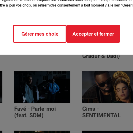
tre à jour vos choix, ou retirer votre consentement à tout moment via le lien "Gérer 
Gérer mes choix
Accepter et fermer
GUIZMO - T’CHALLA
NAZA - BANG BAN
BANG (feat. Keblack
Gradur & Dadi)
Favé - Parle-moi
Gims -
(feat. SDM)
SENTIMENTAL