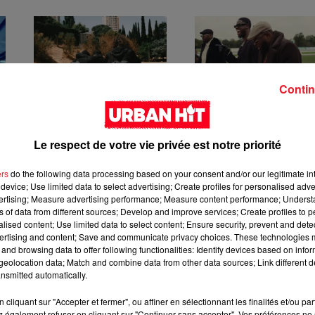
Contin
s
Kore & Zamdane -
Franglish & Keblack
Dalí
Génération Impolie
Le respect de votre vie privée est notre priorité
ers
do the following data processing based on your consent and/or our legitimate int
device; Use limited data to select advertising; Create profiles for personalised adver
vertising; Measure advertising performance; Measure content performance; Unders
ns of data from different sources; Develop and improve services; Create profiles to 
alised content; Use limited data to select content; Ensure security, prevent and detect
ertising and content; Save and communicate privacy choices. These technologies
and browsing data to offer following functionalities: Identify devices based on infor
eolocation data; Match and combine data from other data sources; Link different de
nsmitted automatically.
Zed - Loyal
Guy2Bezbar - Big
mama
cliquant sur "Accepter et fermer", ou affiner en sélectionnant les finalités et/ou pa
 également refuser en cliquant sur "Continuer sans accepter". Vos préférences ne 