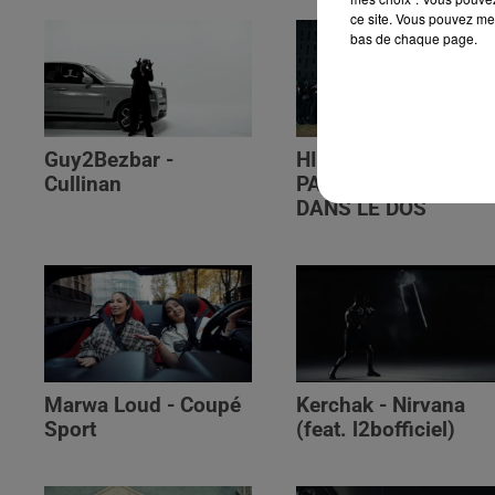
ce site. Vous pouvez met
bas de chaque page.
Guy2Bezbar -
HIMRA, NINHO, NO
Cullinan
PAIN NO GAIN -
DANS LE DOS
Marwa Loud - Coupé
Kerchak - Nirvana
Sport
(feat. ‪l2bofficiel‬)