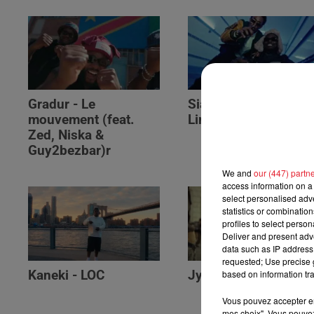
Gradur - Le
Siaka & Dr. Yaro - Le
mouvement (feat.
Limites
Zed, Niska &
Guy2bezbar)r
We and
our (447) partn
access information on a 
select personalised ad
statistics or combinatio
profiles to select person
Deliver and present adv
data such as IP address 
requested; Use precise g
based on information tra
Kaneki - LOC
Jyeuhair - AH BON
Vous pouvez accepter en 
mes choix". Vous pouvez