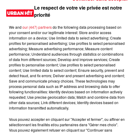
Le respect de votre vie privée est notre
priorité
We and
our (447) partners
do the following data processing based on
your consent and/or our legitimate interest: Store and/or access
information on a device; Use limited data to select advertising; Create
profiles for personalised advertising; Use profiles to select personalised
advertising; Measure advertising performance; Measure content
performance; Understand audiences through statistics or combinations
of data from different sources; Develop and improve services; Create
profiles to personalise content; Use profiles to select personalised
0:00
26 min 55 sec
content; Use limited data to select content; Ensure security, prevent and
detect fraud, and fix errors; Deliver and present advertising and content;
Save and communicate privacy choices. These technologies may
process personal data such as IP address and browsing data to offer
following functionalities: Identify devices based on information actively
11 février 2023 - 26 min 55 sec
requested; Use precise geolocation data; Match and combine data from
Hard Level du 11/02/2023 Partie 2
other data sources; Link different devices; Identify devices based on
information transmitted automatically.
Eazyk mix en direct, pendant deux heures les titres urbains
Vous pouvez accepter en cliquant sur "Accepter et fermer", ou affiner en
les plus joues dans les club de la capitale. Rendez-vous
sélectionnant les finalités et/ou partenaires dans "Gérer mes choix".
samedi à 20h sur Urban hit
Vous pouvez également refuser en cliquant sur "Continuer sans