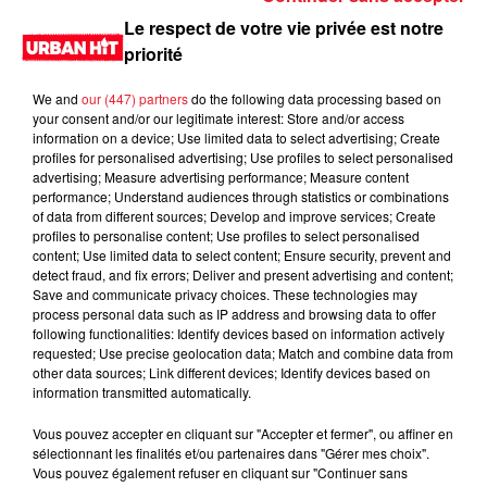
Le respect de votre vie privée est notre
priorité
We and
our (447) partners
do the following data processing based on
your consent and/or our legitimate interest: Store and/or access
information on a device; Use limited data to select advertising; Create
profiles for personalised advertising; Use profiles to select personalised
advertising; Measure advertising performance; Measure content
performance; Understand audiences through statistics or combinations
of data from different sources; Develop and improve services; Create
profiles to personalise content; Use profiles to select personalised
0:00
26 min 34 sec
content; Use limited data to select content; Ensure security, prevent and
detect fraud, and fix errors; Deliver and present advertising and content;
Save and communicate privacy choices. These technologies may
process personal data such as IP address and browsing data to offer
following functionalities: Identify devices based on information actively
28 mai 2022 - 26 min 34 sec
requested; Use precise geolocation data; Match and combine data from
Hard Level du 28/05/2022 Partie 2
other data sources; Link different devices; Identify devices based on
information transmitted automatically.
Eazyk mix en direct, pendant deux heures les titres urbains
Vous pouvez accepter en cliquant sur "Accepter et fermer", ou affiner en
les plus joues dans les club de la capitale. Rendez-vous
sélectionnant les finalités et/ou partenaires dans "Gérer mes choix".
samedi à 20h sur Urban hit
Vous pouvez également refuser en cliquant sur "Continuer sans