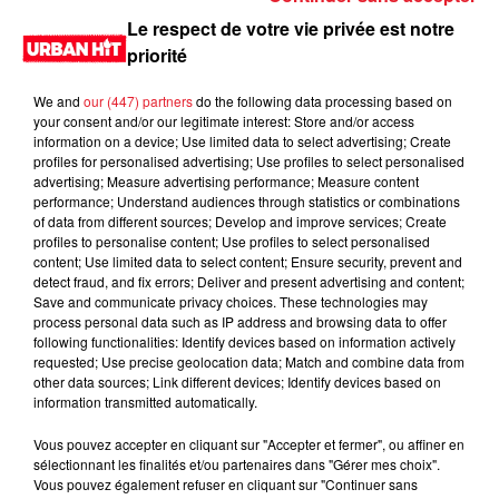
Le respect de votre vie privée est notre
priorité
We and
our (447) partners
do the following data processing based on
your consent and/or our legitimate interest: Store and/or access
information on a device; Use limited data to select advertising; Create
profiles for personalised advertising; Use profiles to select personalised
advertising; Measure advertising performance; Measure content
performance; Understand audiences through statistics or combinations
of data from different sources; Develop and improve services; Create
profiles to personalise content; Use profiles to select personalised
0:00
25 min 20 sec
content; Use limited data to select content; Ensure security, prevent and
detect fraud, and fix errors; Deliver and present advertising and content;
Save and communicate privacy choices. These technologies may
process personal data such as IP address and browsing data to offer
following functionalities: Identify devices based on information actively
29 octobre 2022 - 25 min 20 sec
requested; Use precise geolocation data; Match and combine data from
Hard Level du 29/10/2022 Partie 3
other data sources; Link different devices; Identify devices based on
information transmitted automatically.
Eazyk mix en direct, pendant deux heures les titres urbains
Vous pouvez accepter en cliquant sur "Accepter et fermer", ou affiner en
les plus joues dans les club de la capitale. Rendez-vous
sélectionnant les finalités et/ou partenaires dans "Gérer mes choix".
samedi à 20h sur Urban hit
Vous pouvez également refuser en cliquant sur "Continuer sans