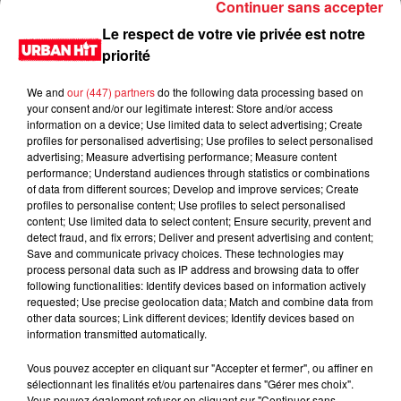
Continuer sans accepter
Le respect de votre vie privée est notre
priorité
We and
our (447) partners
do the following data processing based on
your consent and/or our legitimate interest: Store and/or access
information on a device; Use limited data to select advertising; Create
profiles for personalised advertising; Use profiles to select personalised
advertising; Measure advertising performance; Measure content
performance; Understand audiences through statistics or combinations
of data from different sources; Develop and improve services; Create
0:00
3 min 17 sec
profiles to personalise content; Use profiles to select personalised
content; Use limited data to select content; Ensure security, prevent and
detect fraud, and fix errors; Deliver and present advertising and content;
Save and communicate privacy choices. These technologies may
process personal data such as IP address and browsing data to offer
2 novembre 2022 - 3 min 17 sec
following functionalities: Identify devices based on information actively
requested; Use precise geolocation data; Match and combine data from
Jeux des 30 secondes du 02/11/2022
other data sources; Link different devices; Identify devices based on
information transmitted automatically.
Du lundi au vendredi, de 6h à 09h, retrouvez Evan, Sandro,
Aline et Laura pour vous réveiller sur Urban hit. Au
Vous pouvez accepter en cliquant sur "Accepter et fermer", ou affiner en
sélectionnant les finalités et/ou partenaires dans "Gérer mes choix".
programme : le jeu des 30 secondes chrono, le sondage du
Vous pouvez également refuser en cliquant sur "Continuer sans