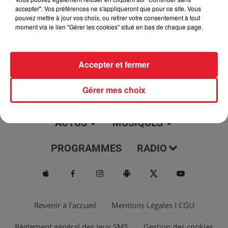
jour, l'info moulaga, le saviez-vous...
accepter". Vos préférences ne s'appliqueront que pour ce site. Vous
pouvez mettre à jour vos choix, ou retirer votre consentement à tout
moment via le lien "Gérer les cookies" situé en bas de chaque page.
Accepter et fermer
Gérer mes choix
ACTUS
MUSIQUES
PROGRAMMES
RADIO
Revenir à l'accueil
Mentions Légales I CGU
Règlement général des jeux SMS
Gestion des cookies