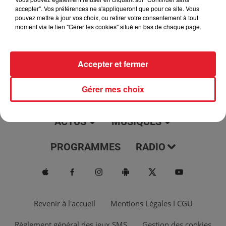
jour, l'info moulaga, le saviez-vous...
accepter". Vos préférences ne s'appliqueront que pour ce site. Vous
pouvez mettre à jour vos choix, ou retirer votre consentement à tout
moment via le lien "Gérer les cookies" situé en bas de chaque page.
Accepter et fermer
Gérer mes choix
ACTUS
MUSIQUES
PROGRAMMES
RADIO
Revenir à l'accueil
Mentions Légales I CGU
Règlement général des jeux SMS
Gestion des cookies