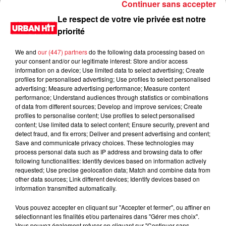
Continuer sans accepter
Le respect de votre vie privée est notre
priorité
We and
our (447) partners
do the following data processing based on
your consent and/or our legitimate interest: Store and/or access
information on a device; Use limited data to select advertising; Create
profiles for personalised advertising; Use profiles to select personalised
advertising; Measure advertising performance; Measure content
performance; Understand audiences through statistics or combinations
of data from different sources; Develop and improve services; Create
0:00
2 min 47 sec
profiles to personalise content; Use profiles to select personalised
content; Use limited data to select content; Ensure security, prevent and
detect fraud, and fix errors; Deliver and present advertising and content;
Save and communicate privacy choices. These technologies may
process personal data such as IP address and browsing data to offer
24 février 2021 - 2 min 47 sec
following functionalities: Identify devices based on information actively
requested; Use precise geolocation data; Match and combine data from
Jeux des 30 secondes du 25/02/2021
other data sources; Link different devices; Identify devices based on
information transmitted automatically.
Du lundi au vendredi, de 6h à 09h, retrouvez Evan, Sandro,
Aline et Laura pour vous réveiller sur Urban hit. Au
Vous pouvez accepter en cliquant sur "Accepter et fermer", ou affiner en
sélectionnant les finalités et/ou partenaires dans "Gérer mes choix".
programme : le jeu des 30 secondes chrono, le sondage du
Vous pouvez également refuser en cliquant sur "Continuer sans