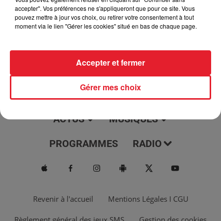
jour, l'info moulaga, le saviez-vous...
accepter". Vos préférences ne s'appliqueront que pour ce site. Vous
pouvez mettre à jour vos choix, ou retirer votre consentement à tout
moment via le lien "Gérer les cookies" situé en bas de chaque page.
Accepter et fermer
Gérer mes choix
ACTUS
MUSIQUES
PROGRAMMES
RADIO
Revenir à l'accueil
Mentions Légales I CGU
Règlement général des jeux SMS
Gestion des cookies