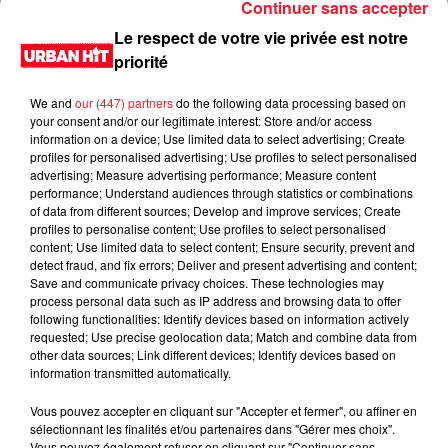
Continuer sans accepter
Le respect de votre vie privée est notre
priorité
We and
our (447) partners
do the following data processing based on
your consent and/or our legitimate interest: Store and/or access
information on a device; Use limited data to select advertising; Create
profiles for personalised advertising; Use profiles to select personalised
advertising; Measure advertising performance; Measure content
performance; Understand audiences through statistics or combinations
of data from different sources; Develop and improve services; Create
0:00
2 min 57 sec
profiles to personalise content; Use profiles to select personalised
content; Use limited data to select content; Ensure security, prevent and
detect fraud, and fix errors; Deliver and present advertising and content;
Save and communicate privacy choices. These technologies may
process personal data such as IP address and browsing data to offer
18 février 2021 - 2 min 57 sec
following functionalities: Identify devices based on information actively
requested; Use precise geolocation data; Match and combine data from
L'actu du jour du 19/02/2021
other data sources; Link different devices; Identify devices based on
information transmitted automatically.
Du lundi au vendredi, de 6h à 09h, retrouvez Evan, Sandro,
Aline et Laura pour vous réveiller sur Urban hit. Au
Vous pouvez accepter en cliquant sur "Accepter et fermer", ou affiner en
sélectionnant les finalités et/ou partenaires dans "Gérer mes choix".
programme : le jeu des 30 secondes chrono, le sondage du
Vous pouvez également refuser en cliquant sur "Continuer sans