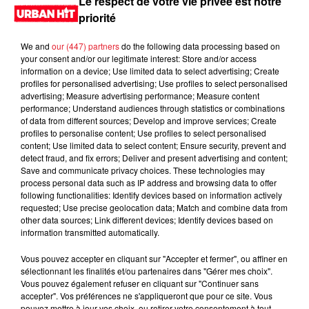
Le respect de votre vie privée est notre
priorité
We and
our (447) partners
do the following data processing based on
your consent and/or our legitimate interest: Store and/or access
information on a device; Use limited data to select advertising; Create
profiles for personalised advertising; Use profiles to select personalised
advertising; Measure advertising performance; Measure content
performance; Understand audiences through statistics or combinations
of data from different sources; Develop and improve services; Create
profiles to personalise content; Use profiles to select personalised
content; Use limited data to select content; Ensure security, prevent and
0:00
2 min 37 sec
detect fraud, and fix errors; Deliver and present advertising and content;
Save and communicate privacy choices. These technologies may
process personal data such as IP address and browsing data to offer
following functionalities: Identify devices based on information actively
requested; Use precise geolocation data; Match and combine data from
19 octobre 2020 - 2 min 37 sec
other data sources; Link different devices; Identify devices based on
information transmitted automatically.
L'actu du jour du 20/10/2020
Vous pouvez accepter en cliquant sur "Accepter et fermer", ou affiner en
L'actu du jour du 20/10/2020
sélectionnant les finalités et/ou partenaires dans "Gérer mes choix".
Vous pouvez également refuser en cliquant sur "Continuer sans
accepter". Vos préférences ne s'appliqueront que pour ce site. Vous
pouvez mettre à jour vos choix, ou retirer votre consentement à tout