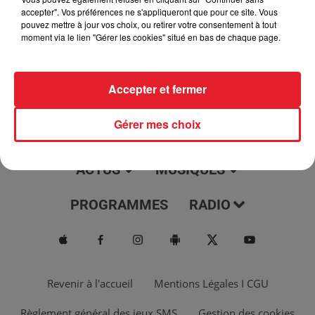
jour, l'info moulaga, le saviez-vous...
accepter". Vos préférences ne s'appliqueront que pour ce site. Vous
pouvez mettre à jour vos choix, ou retirer votre consentement à tout
moment via le lien "Gérer les cookies" situé en bas de chaque page.
Accepter et fermer
Gérer mes choix
ACTUS
MUSIQUES
PROGRAMMES
RADIO
Revenir à l'accueil
Mentions Légales I CGU
Règlement général des jeux SMS
Gestion des cookies