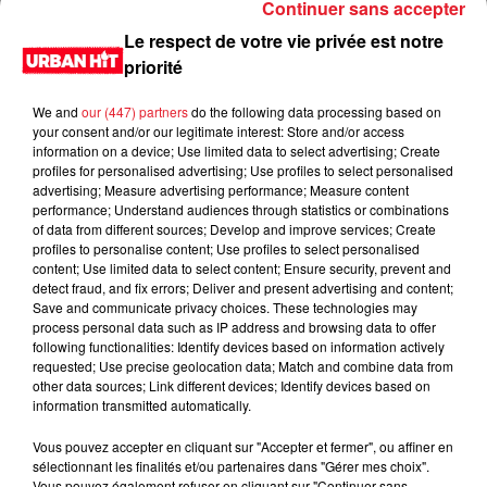
Continuer sans accepter
Le respect de votre vie privée est notre
priorité
We and
our (447) partners
do the following data processing based on
your consent and/or our legitimate interest: Store and/or access
information on a device; Use limited data to select advertising; Create
profiles for personalised advertising; Use profiles to select personalised
advertising; Measure advertising performance; Measure content
performance; Understand audiences through statistics or combinations
of data from different sources; Develop and improve services; Create
0:00
2 min 7 sec
profiles to personalise content; Use profiles to select personalised
content; Use limited data to select content; Ensure security, prevent and
detect fraud, and fix errors; Deliver and present advertising and content;
Save and communicate privacy choices. These technologies may
process personal data such as IP address and browsing data to offer
9 février 2021 - 2 min 7 sec
following functionalities: Identify devices based on information actively
requested; Use precise geolocation data; Match and combine data from
L'horoscope du 10/02/2021
other data sources; Link different devices; Identify devices based on
information transmitted automatically.
Du lundi au vendredi, de 6h à 09h, retrouvez Evan, Sandro,
Aline et Laura pour vous réveiller sur Urban hit. Au
Vous pouvez accepter en cliquant sur "Accepter et fermer", ou affiner en
sélectionnant les finalités et/ou partenaires dans "Gérer mes choix".
programme : le jeu des 30 secondes chrono, le sondage du
Vous pouvez également refuser en cliquant sur "Continuer sans