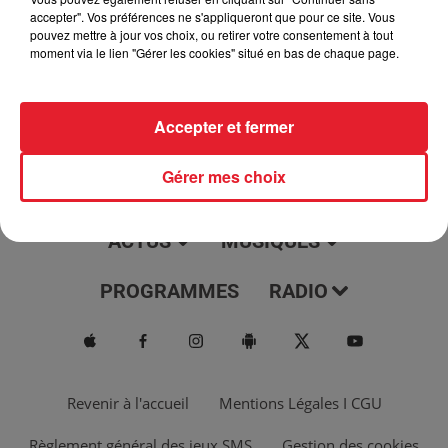
jour, l'info moulaga, le saviez-vous...
accepter". Vos préférences ne s'appliqueront que pour ce site. Vous
pouvez mettre à jour vos choix, ou retirer votre consentement à tout
moment via le lien "Gérer les cookies" situé en bas de chaque page.
Accepter et fermer
Gérer mes choix
ACTUS
MUSIQUES
PROGRAMMES
RADIO
Revenir à l'accueil
Mentions Légales I CGU
Règlement général des jeux SMS
Gestion des cookies