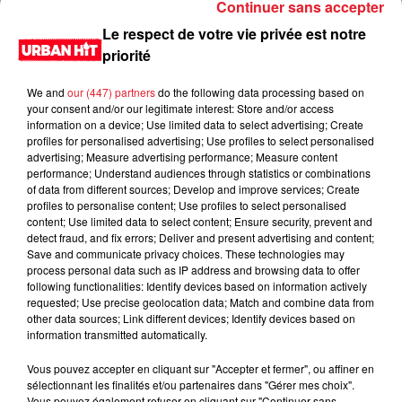
Continuer sans accepter
Le respect de votre vie privée est notre
priorité
We and
our (447) partners
do the following data processing based on
your consent and/or our legitimate interest: Store and/or access
information on a device; Use limited data to select advertising; Create
profiles for personalised advertising; Use profiles to select personalised
advertising; Measure advertising performance; Measure content
performance; Understand audiences through statistics or combinations
of data from different sources; Develop and improve services; Create
0:00
1 min 48 sec
profiles to personalise content; Use profiles to select personalised
content; Use limited data to select content; Ensure security, prevent and
detect fraud, and fix errors; Deliver and present advertising and content;
Save and communicate privacy choices. These technologies may
process personal data such as IP address and browsing data to offer
15 février 2021 - 1 min 48 sec
following functionalities: Identify devices based on information actively
requested; Use precise geolocation data; Match and combine data from
L'horoscope du 16/02/2021
other data sources; Link different devices; Identify devices based on
information transmitted automatically.
Du lundi au vendredi, de 6h à 09h, retrouvez Evan, Sandro,
Aline et Laura pour vous réveiller sur Urban hit. Au
Vous pouvez accepter en cliquant sur "Accepter et fermer", ou affiner en
sélectionnant les finalités et/ou partenaires dans "Gérer mes choix".
programme : le jeu des 30 secondes chrono, le sondage du
Vous pouvez également refuser en cliquant sur "Continuer sans