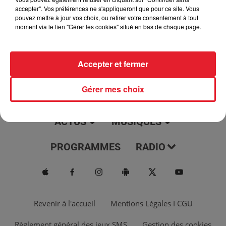
jour, l'info moulaga, le saviez-vous...
accepter". Vos préférences ne s'appliqueront que pour ce site. Vous
pouvez mettre à jour vos choix, ou retirer votre consentement à tout
moment via le lien "Gérer les cookies" situé en bas de chaque page.
Accepter et fermer
Gérer mes choix
ACTUS
MUSIQUES
PROGRAMMES
RADIO
Revenir à l'accueil
Mentions Légales I CGU
Règlement général des jeux SMS
Gestion des cookies