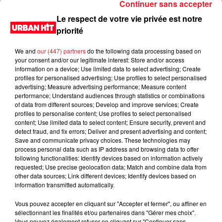
Continuer sans accepter
Le respect de votre vie privée est notre
priorité
We and
our (447) partners
do the following data processing based on
your consent and/or our legitimate interest: Store and/or access
information on a device; Use limited data to select advertising; Create
profiles for personalised advertising; Use profiles to select personalised
advertising; Measure advertising performance; Measure content
performance; Understand audiences through statistics or combinations
of data from different sources; Develop and improve services; Create
0:00
1 min 37 sec
profiles to personalise content; Use profiles to select personalised
content; Use limited data to select content; Ensure security, prevent and
detect fraud, and fix errors; Deliver and present advertising and content;
Save and communicate privacy choices. These technologies may
process personal data such as IP address and browsing data to offer
17 mars 2023 - 1 min 37 sec
following functionalities: Identify devices based on information actively
requested; Use precise geolocation data; Match and combine data from
L'horoscope du 17/03/2023
other data sources; Link different devices; Identify devices based on
information transmitted automatically.
Du lundi au vendredi, de 6h à 09h, retrouvez Evan, Sandro,
Aline et Laura pour vous réveiller sur Urban hit. Au
Vous pouvez accepter en cliquant sur "Accepter et fermer", ou affiner en
sélectionnant les finalités et/ou partenaires dans "Gérer mes choix".
programme : le jeu des 30 secondes chrono, le sondage du
Vous pouvez également refuser en cliquant sur "Continuer sans