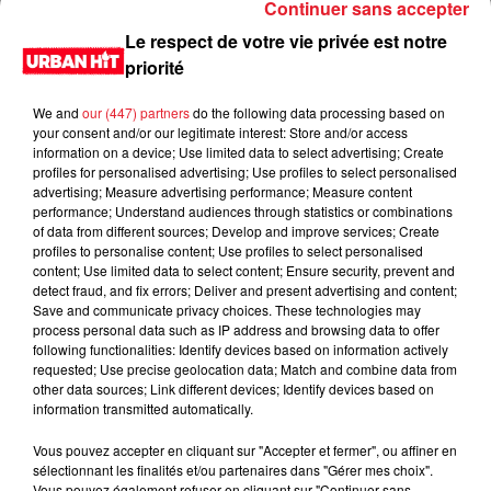
Continuer sans accepter
Le respect de votre vie privée est notre
priorité
We and
our (447) partners
do the following data processing based on
your consent and/or our legitimate interest: Store and/or access
information on a device; Use limited data to select advertising; Create
profiles for personalised advertising; Use profiles to select personalised
advertising; Measure advertising performance; Measure content
performance; Understand audiences through statistics or combinations
of data from different sources; Develop and improve services; Create
0:00
1 min 57 sec
profiles to personalise content; Use profiles to select personalised
content; Use limited data to select content; Ensure security, prevent and
detect fraud, and fix errors; Deliver and present advertising and content;
Save and communicate privacy choices. These technologies may
process personal data such as IP address and browsing data to offer
17 janvier 2021 - 1 min 57 sec
following functionalities: Identify devices based on information actively
requested; Use precise geolocation data; Match and combine data from
L'horoscope du 18/01/2021
other data sources; Link different devices; Identify devices based on
information transmitted automatically.
Du lundi au vendredi, de 6h à 09h, retrouvez Evan, Sandro,
Aline et Laura pour vous réveiller sur Urban hit. Au
Vous pouvez accepter en cliquant sur "Accepter et fermer", ou affiner en
sélectionnant les finalités et/ou partenaires dans "Gérer mes choix".
programme : le jeu des 30 secondes chrono, le sondage du
Vous pouvez également refuser en cliquant sur "Continuer sans