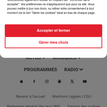
jour, l'info moulaga, le saviez-vous...
accepter". Vos préférences ne s'appliqueront que pour ce site. Vous
pouvez mettre à jour vos choix, ou retirer votre consentement à tout
moment via le lien "Gérer les cookies" situé en bas de chaque page.
Accepter et fermer
Gérer mes choix
ACTUS
MUSIQUES
PROGRAMMES
RADIO
Revenir à l'accueil
Mentions Légales I CGU
Règlement général des jeux SMS
Gestion des cookies