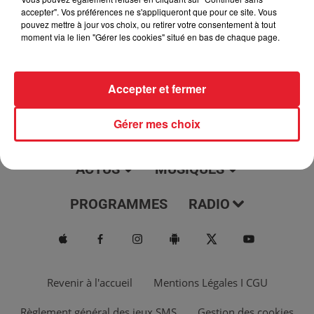
jour, l'info moulaga, le saviez-vous...
accepter". Vos préférences ne s'appliqueront que pour ce site. Vous
pouvez mettre à jour vos choix, ou retirer votre consentement à tout
moment via le lien "Gérer les cookies" situé en bas de chaque page.
Accepter et fermer
Gérer mes choix
ACTUS
MUSIQUES
PROGRAMMES
RADIO
Revenir à l'accueil
Mentions Légales I CGU
Règlement général des jeux SMS
Gestion des cookies