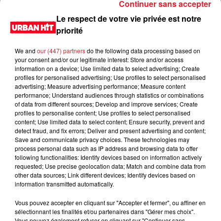
Continuer sans accepter
Le respect de votre vie privée est notre
priorité
We and
our (447) partners
do the following data processing based on
your consent and/or our legitimate interest: Store and/or access
information on a device; Use limited data to select advertising; Create
profiles for personalised advertising; Use profiles to select personalised
advertising; Measure advertising performance; Measure content
performance; Understand audiences through statistics or combinations
of data from different sources; Develop and improve services; Create
0:00
2 min 55 sec
profiles to personalise content; Use profiles to select personalised
content; Use limited data to select content; Ensure security, prevent and
detect fraud, and fix errors; Deliver and present advertising and content;
Save and communicate privacy choices. These technologies may
process personal data such as IP address and browsing data to offer
16 novembre 2021 - 2 min 55 sec
following functionalities: Identify devices based on information actively
requested; Use precise geolocation data; Match and combine data from
L'info Moulaga du 16/11/2021
other data sources; Link different devices; Identify devices based on
information transmitted automatically.
Du lundi au vendredi, de 6h à 09h, retrouvez Evan, Sandro,
Aline et Laura pour vous réveiller sur Urban hit. Au
Vous pouvez accepter en cliquant sur "Accepter et fermer", ou affiner en
sélectionnant les finalités et/ou partenaires dans "Gérer mes choix".
programme : le jeu des 30 secondes chrono, le sondage du
Vous pouvez également refuser en cliquant sur "Continuer sans