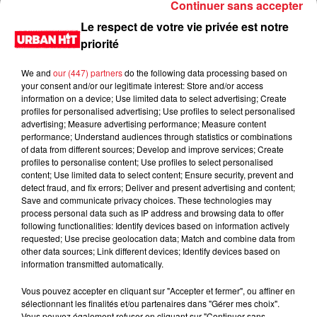
Continuer sans accepter
Le respect de votre vie privée est notre
priorité
We and
our (447) partners
do the following data processing based on
your consent and/or our legitimate interest: Store and/or access
information on a device; Use limited data to select advertising; Create
profiles for personalised advertising; Use profiles to select personalised
advertising; Measure advertising performance; Measure content
performance; Understand audiences through statistics or combinations
of data from different sources; Develop and improve services; Create
0:00
3 min 22 sec
profiles to personalise content; Use profiles to select personalised
content; Use limited data to select content; Ensure security, prevent and
detect fraud, and fix errors; Deliver and present advertising and content;
Save and communicate privacy choices. These technologies may
process personal data such as IP address and browsing data to offer
22 septembre 2022 - 3 min 22 sec
following functionalities: Identify devices based on information actively
requested; Use precise geolocation data; Match and combine data from
L'info Moulaga du 22/09/2022
other data sources; Link different devices; Identify devices based on
information transmitted automatically.
Du lundi au vendredi, de 6h à 09h, retrouvez Evan, Sandro,
Aline et Laura pour vous réveiller sur Urban hit. Au
Vous pouvez accepter en cliquant sur "Accepter et fermer", ou affiner en
sélectionnant les finalités et/ou partenaires dans "Gérer mes choix".
programme : le jeu des 30 secondes chrono, le sondage du
Vous pouvez également refuser en cliquant sur "Continuer sans