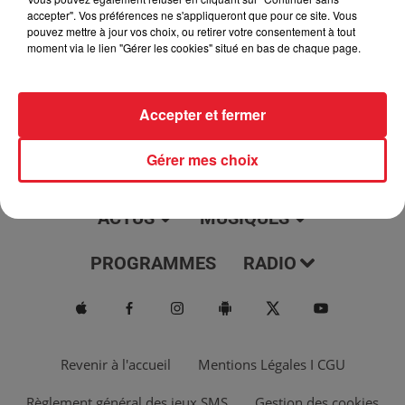
jour, l'info moulaga, le saviez-vous...
accepter". Vos préférences ne s'appliqueront que pour ce site. Vous
pouvez mettre à jour vos choix, ou retirer votre consentement à tout
moment via le lien "Gérer les cookies" situé en bas de chaque page.
Accepter et fermer
Gérer mes choix
ACTUS
MUSIQUES
PROGRAMMES
RADIO
Revenir à l'accueil
Mentions Légales I CGU
Règlement général des jeux SMS
Gestion des cookies