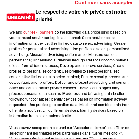
Continuer sans accepter
Le respect de votre vie privée est notre
priorité
We and
our (447) partners
do the following data processing based on
your consent and/or our legitimate interest: Store and/or access
information on a device; Use limited data to select advertising; Create
profiles for personalised advertising; Use profiles to select personalised
advertising; Measure advertising performance; Measure content
performance; Understand audiences through statistics or combinations
of data from different sources; Develop and improve services; Create
0:00
2 min 41 sec
profiles to personalise content; Use profiles to select personalised
content; Use limited data to select content; Ensure security, prevent and
detect fraud, and fix errors; Deliver and present advertising and content;
Save and communicate privacy choices. These technologies may
process personal data such as IP address and browsing data to offer
21 octobre 2022 - 2 min 41 sec
following functionalities: Identify devices based on information actively
requested; Use precise geolocation data; Match and combine data from
La citation de la fin du 21/10/2022
other data sources; Link different devices; Identify devices based on
information transmitted automatically.
Du lundi au vendredi, de 6h à 09h, retrouvez Evan, Sandro,
Aline et Laura pour vous réveiller sur Urban hit. Au
Vous pouvez accepter en cliquant sur "Accepter et fermer", ou affiner en
sélectionnant les finalités et/ou partenaires dans "Gérer mes choix".
programme : le jeu des 30 secondes chrono, le sondage du
Vous pouvez également refuser en cliquant sur "Continuer sans