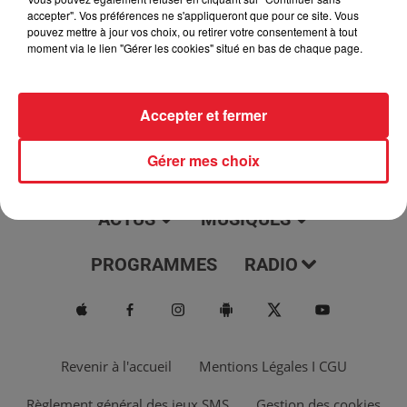
jour, l'info moulaga, le saviez-vous...
accepter". Vos préférences ne s'appliqueront que pour ce site. Vous
pouvez mettre à jour vos choix, ou retirer votre consentement à tout
moment via le lien "Gérer les cookies" situé en bas de chaque page.
Accepter et fermer
Gérer mes choix
ACTUS
MUSIQUES
PROGRAMMES
RADIO
Revenir à l'accueil
Mentions Légales I CGU
Règlement général des jeux SMS
Gestion des cookies