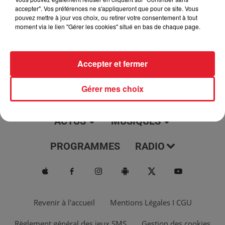
jour, l'info moulaga, le saviez-vous...
accepter". Vos préférences ne s'appliqueront que pour ce site. Vous
pouvez mettre à jour vos choix, ou retirer votre consentement à tout
moment via le lien "Gérer les cookies" situé en bas de chaque page.
Accepter et fermer
Gérer mes choix
ACTUS
MUSIQUES
PROGRAMMES
RADIO
Revenir à l'accueil
Mentions Légales I CGU
Règlement général des jeux SMS
Gestion des cookies