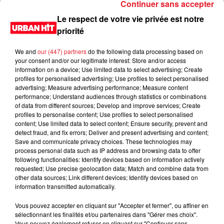
Continuer sans accepter
Le respect de votre vie privée est notre
priorité
We and
our (447) partners
do the following data processing based on
your consent and/or our legitimate interest: Store and/or access
information on a device; Use limited data to select advertising; Create
profiles for personalised advertising; Use profiles to select personalised
advertising; Measure advertising performance; Measure content
performance; Understand audiences through statistics or combinations
of data from different sources; Develop and improve services; Create
0:00
3 min
profiles to personalise content; Use profiles to select personalised
content; Use limited data to select content; Ensure security, prevent and
detect fraud, and fix errors; Deliver and present advertising and content;
Save and communicate privacy choices. These technologies may
process personal data such as IP address and browsing data to offer
1er décembre 2022 - 3 min
following functionalities: Identify devices based on information actively
requested; Use precise geolocation data; Match and combine data from
La minute de la blondasse du 01/12/2022
other data sources; Link different devices; Identify devices based on
information transmitted automatically.
Du lundi au vendredi, de 6h à 09h, retrouvez Evan, Sandro,
Aline et Laura pour vous réveiller sur Urban hit. Au
Vous pouvez accepter en cliquant sur "Accepter et fermer", ou affiner en
sélectionnant les finalités et/ou partenaires dans "Gérer mes choix".
programme : le jeu des 30 secondes chrono, le sondage du
Vous pouvez également refuser en cliquant sur "Continuer sans