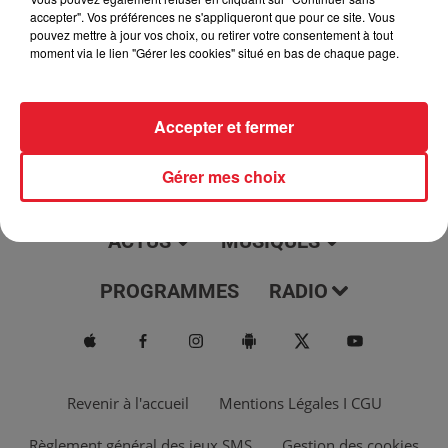
jour, l'info moulaga, le saviez-vous...
accepter". Vos préférences ne s'appliqueront que pour ce site. Vous
pouvez mettre à jour vos choix, ou retirer votre consentement à tout
moment via le lien "Gérer les cookies" situé en bas de chaque page.
Accepter et fermer
Gérer mes choix
ACTUS
MUSIQUES
PROGRAMMES
RADIO
Revenir à l'accueil
Mentions Légales I CGU
Règlement général des jeux SMS
Gestion des cookies