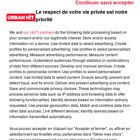
Continuer sans accepter
Le respect de votre vie privée est notre
priorité
We and
our (447) partners
do the following data processing based on
your consent and/or our legitimate interest: Store and/or access
information on a device; Use limited data to select advertising; Create
profiles for personalised advertising; Use profiles to select personalised
advertising; Measure advertising performance; Measure content
performance; Understand audiences through statistics or combinations
of data from different sources; Develop and improve services; Create
0:00
3 min 26 sec
profiles to personalise content; Use profiles to select personalised
content; Use limited data to select content; Ensure security, prevent and
detect fraud, and fix errors; Deliver and present advertising and content;
Save and communicate privacy choices. These technologies may
process personal data such as IP address and browsing data to offer
11 mars 2022 - 3 min 26 sec
following functionalities: Identify devices based on information actively
requested; Use precise geolocation data; Match and combine data from
Le Juduku du 11/03/2022
other data sources; Link different devices; Identify devices based on
information transmitted automatically.
Du lundi au vendredi, de 6h à 09h, retrouvez Evan, Sandro,
Aline et Laura pour vous réveiller sur Urban hit. Au
Vous pouvez accepter en cliquant sur "Accepter et fermer", ou affiner en
sélectionnant les finalités et/ou partenaires dans "Gérer mes choix".
programme : le jeu des 30 secondes chrono, le sondage du
Vous pouvez également refuser en cliquant sur "Continuer sans