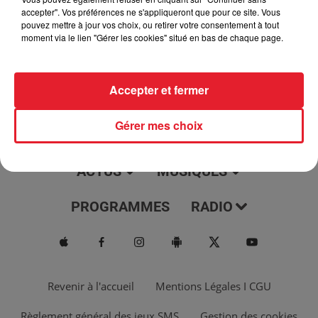
jour, l'info moulaga, le saviez-vous...
accepter". Vos préférences ne s'appliqueront que pour ce site. Vous
pouvez mettre à jour vos choix, ou retirer votre consentement à tout
moment via le lien "Gérer les cookies" situé en bas de chaque page.
Accepter et fermer
Gérer mes choix
ACTUS
MUSIQUES
PROGRAMMES
RADIO
Revenir à l'accueil
Mentions Légales I CGU
Règlement général des jeux SMS
Gestion des cookies