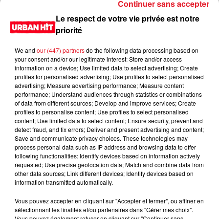
Continuer sans accepter
Le respect de votre vie privée est notre
priorité
We and
our (447) partners
do the following data processing based on
your consent and/or our legitimate interest: Store and/or access
information on a device; Use limited data to select advertising; Create
profiles for personalised advertising; Use profiles to select personalised
advertising; Measure advertising performance; Measure content
performance; Understand audiences through statistics or combinations
of data from different sources; Develop and improve services; Create
0:00
3 min 46 sec
profiles to personalise content; Use profiles to select personalised
content; Use limited data to select content; Ensure security, prevent and
detect fraud, and fix errors; Deliver and present advertising and content;
Save and communicate privacy choices. These technologies may
process personal data such as IP address and browsing data to offer
14 avril 2022 - 3 min 46 sec
following functionalities: Identify devices based on information actively
requested; Use precise geolocation data; Match and combine data from
Le Juduku du 14/04/2022
other data sources; Link different devices; Identify devices based on
information transmitted automatically.
Du lundi au vendredi, de 6h à 09h, retrouvez Evan, Sandro,
Aline et Laura pour vous réveiller sur Urban hit. Au
Vous pouvez accepter en cliquant sur "Accepter et fermer", ou affiner en
sélectionnant les finalités et/ou partenaires dans "Gérer mes choix".
programme : le jeu des 30 secondes chrono, le sondage du
Vous pouvez également refuser en cliquant sur "Continuer sans