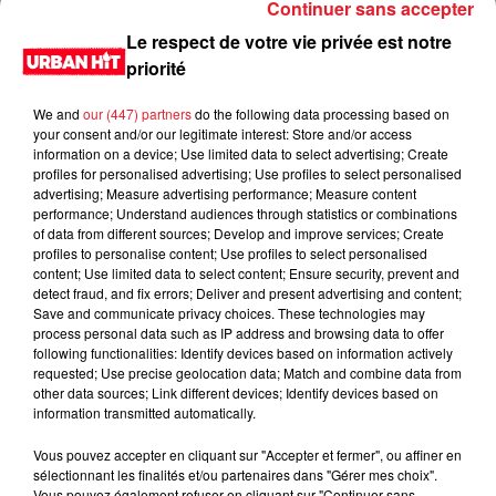
Continuer sans accepter
Le respect de votre vie privée est notre
priorité
We and
our (447) partners
do the following data processing based on
your consent and/or our legitimate interest: Store and/or access
information on a device; Use limited data to select advertising; Create
profiles for personalised advertising; Use profiles to select personalised
advertising; Measure advertising performance; Measure content
performance; Understand audiences through statistics or combinations
of data from different sources; Develop and improve services; Create
0:00
2 min 47 sec
profiles to personalise content; Use profiles to select personalised
content; Use limited data to select content; Ensure security, prevent and
detect fraud, and fix errors; Deliver and present advertising and content;
Save and communicate privacy choices. These technologies may
process personal data such as IP address and browsing data to offer
17 mai 2023 - 2 min 47 sec
following functionalities: Identify devices based on information actively
requested; Use precise geolocation data; Match and combine data from
Le Juduku du 17/05/2023
other data sources; Link different devices; Identify devices based on
information transmitted automatically.
Du lundi au vendredi, de 6h à 09h, retrouvez Evan, Sandro,
Aline et Laura pour vous réveiller sur Urban hit. Au
Vous pouvez accepter en cliquant sur "Accepter et fermer", ou affiner en
sélectionnant les finalités et/ou partenaires dans "Gérer mes choix".
programme : le jeu des 30 secondes chrono, le sondage du
Vous pouvez également refuser en cliquant sur "Continuer sans