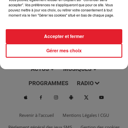
jour, l'info moulaga, le saviez-vous...
accepter". Vos préférences ne s'appliqueront que pour ce site. Vous
pouvez mettre à jour vos choix, ou retirer votre consentement à tout
moment via le lien "Gérer les cookies" situé en bas de chaque page.
Accepter et fermer
Gérer mes choix
ACTUS
MUSIQUES
PROGRAMMES
RADIO
Revenir à l'accueil
Mentions Légales I CGU
Règlement général des jeux SMS
Gestion des cookies