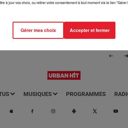
tre à jour vos choix, ou retirer votre consentement à tout moment via le lien "Gérer 
Aline et Laura pour vous réveiller sur Urban hit. Au programme :
aga, le saviez-vous...
Gérer mes choix
Accepter et fermer
TUS
MUSIQUES
PROGRAMMES
RADI