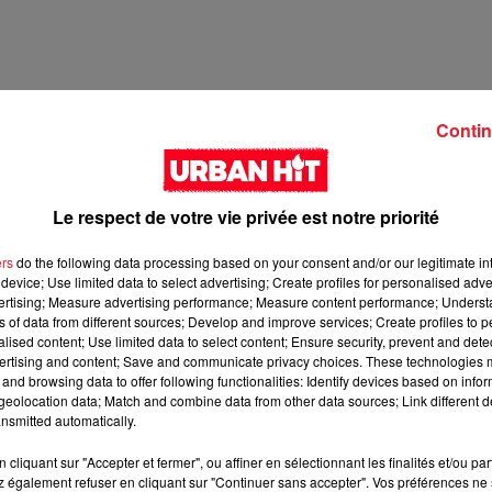
Contin
Le respect de votre vie privée est notre priorité
ers
do the following data processing based on your consent and/or our legitimate int
device; Use limited data to select advertising; Create profiles for personalised adver
vertising; Measure advertising performance; Measure content performance; Unders
ns of data from different sources; Develop and improve services; Create profiles to 
1 min 31 
alised content; Use limited data to select content; Ensure security, prevent and detect
ertising and content; Save and communicate privacy choices. These technologies
and browsing data to offer following functionalities: Identify devices based on infor
eolocation data; Match and combine data from other data sources; Link different de
nsmitted automatically.
cliquant sur "Accepter et fermer", ou affiner en sélectionnant les finalités et/ou pa
 également refuser en cliquant sur "Continuer sans accepter". Vos préférences ne 