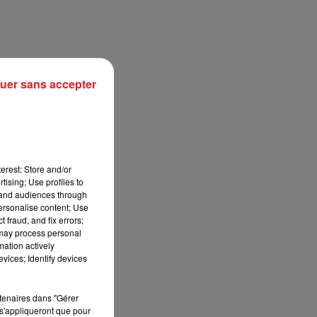
uer sans accepter
erest: Store and/or
tising; Use profiles to
tand audiences through
personalise content; Use
sec
 fraud, and fix errors;
 may process personal
mation actively
vices; Identify devices
rtenaires dans "Gérer
s'appliqueront que pour