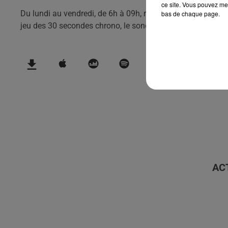
ce site. Vous pouvez met
Du lundi au vendredi, de 6h à 09h, retrouvez Evan, Sandro, 
bas de chaque page.
jeu des 30 secondes chrono, le sondage du jour, l'info moul
AC