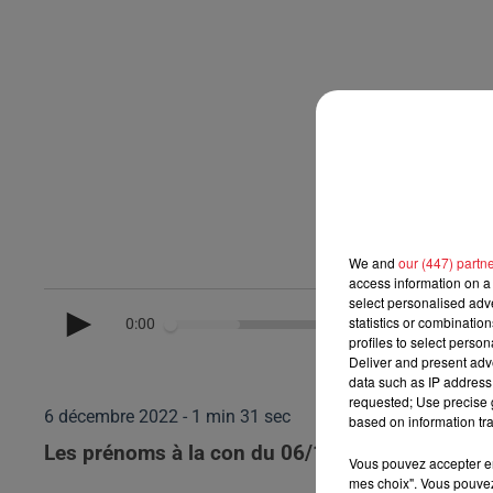
We and
our (447) partn
access information on a 
select personalised ad
statistics or combinatio
0:00
profiles to select person
Deliver and present adv
data such as IP address 
requested; Use precise g
6 décembre 2022 - 1 min 31 sec
based on information tra
Les prénoms à la con du 06/12/2022
Vous pouvez accepter en 
mes choix". Vous pouvez