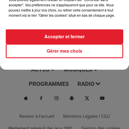
jour, l'info moulaga, le saviez-vous...
accepter". Vos préférences ne s'appliqueront que pour ce site. Vous
pouvez mettre à jour vos choix, ou retirer votre consentement à tout
moment via le lien "Gérer les cookies" situé en bas de chaque page.
Accepter et fermer
Gérer mes choix
ACTUS
MUSIQUES
PROGRAMMES
RADIO
Revenir à l'accueil
Mentions Légales I CGU
Règlement général des jeux SMS
Gestion des cookies