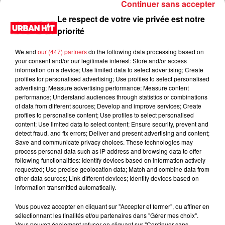
Continuer sans accepter
Le respect de votre vie privée est notre
priorité
We and
our (447) partners
do the following data processing based on
your consent and/or our legitimate interest: Store and/or access
information on a device; Use limited data to select advertising; Create
profiles for personalised advertising; Use profiles to select personalised
advertising; Measure advertising performance; Measure content
performance; Understand audiences through statistics or combinations
of data from different sources; Develop and improve services; Create
0:00
1 min 32 sec
profiles to personalise content; Use profiles to select personalised
content; Use limited data to select content; Ensure security, prevent and
detect fraud, and fix errors; Deliver and present advertising and content;
Save and communicate privacy choices. These technologies may
process personal data such as IP address and browsing data to offer
15 mars 2023 - 1 min 32 sec
following functionalities: Identify devices based on information actively
requested; Use precise geolocation data; Match and combine data from
Les prénoms à la con du 15/03/2023
other data sources; Link different devices; Identify devices based on
information transmitted automatically.
Du lundi au vendredi, de 6h à 09h, retrouvez Evan, Sandro,
Aline et Laura pour vous réveiller sur Urban hit. Au
Vous pouvez accepter en cliquant sur "Accepter et fermer", ou affiner en
sélectionnant les finalités et/ou partenaires dans "Gérer mes choix".
programme : le jeu des 30 secondes chrono, le sondage du
Vous pouvez également refuser en cliquant sur "Continuer sans