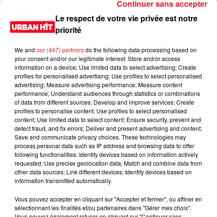
Continuer sans accepter
Le respect de votre vie privée est notre
priorité
We and
our (447) partners
do the following data processing based on
your consent and/or our legitimate interest: Store and/or access
information on a device; Use limited data to select advertising; Create
profiles for personalised advertising; Use profiles to select personalised
advertising; Measure advertising performance; Measure content
performance; Understand audiences through statistics or combinations
of data from different sources; Develop and improve services; Create
0:00
1 min 43 sec
profiles to personalise content; Use profiles to select personalised
content; Use limited data to select content; Ensure security, prevent and
detect fraud, and fix errors; Deliver and present advertising and content;
Save and communicate privacy choices. These technologies may
process personal data such as IP address and browsing data to offer
17 novembre 2021 - 1 min 43 sec
following functionalities: Identify devices based on information actively
requested; Use precise geolocation data; Match and combine data from
Les prénoms à la con du 17/11/2021
other data sources; Link different devices; Identify devices based on
information transmitted automatically.
Du lundi au vendredi, de 6h à 09h, retrouvez Evan, Sandro,
Aline et Laura pour vous réveiller sur Urban hit. Au
Vous pouvez accepter en cliquant sur "Accepter et fermer", ou affiner en
sélectionnant les finalités et/ou partenaires dans "Gérer mes choix".
programme : le jeu des 30 secondes chrono, le sondage du
Vous pouvez également refuser en cliquant sur "Continuer sans