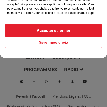
jour, l'info moulaga, le saviez-vous...
accepter". Vos préférences ne s'appliqueront que pour ce site. Vous
pouvez mettre à jour vos choix, ou retirer votre consentement à tout
moment via le lien "Gérer les cookies" situé en bas de chaque page.
Accepter et fermer
Gérer mes choix
ACTUS
MUSIQUES
PROGRAMMES
RADIO
Revenir à l'accueil
Mentions Légales I CGU
Règlement général des jeux SMS
Gestion des cookies