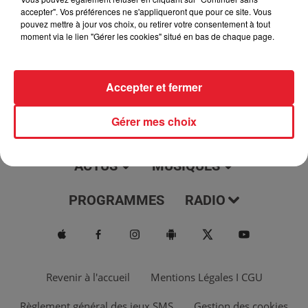
jour, l'info moulaga, le saviez-vous...
accepter". Vos préférences ne s'appliqueront que pour ce site. Vous
pouvez mettre à jour vos choix, ou retirer votre consentement à tout
moment via le lien "Gérer les cookies" situé en bas de chaque page.
Accepter et fermer
Gérer mes choix
ACTUS
MUSIQUES
PROGRAMMES
RADIO
Revenir à l'accueil
Mentions Légales I CGU
Règlement général des jeux SMS
Gestion des cookies