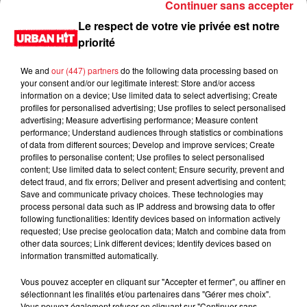
Continuer sans accepter
Le respect de votre vie privée est notre
priorité
We and
our (447) partners
do the following data processing based on
your consent and/or our legitimate interest: Store and/or access
information on a device; Use limited data to select advertising; Create
profiles for personalised advertising; Use profiles to select personalised
advertising; Measure advertising performance; Measure content
performance; Understand audiences through statistics or combinations
of data from different sources; Develop and improve services; Create
0:00
1 min 42 sec
profiles to personalise content; Use profiles to select personalised
content; Use limited data to select content; Ensure security, prevent and
detect fraud, and fix errors; Deliver and present advertising and content;
Save and communicate privacy choices. These technologies may
process personal data such as IP address and browsing data to offer
31 mai 2022 - 1 min 42 sec
following functionalities: Identify devices based on information actively
requested; Use precise geolocation data; Match and combine data from
Les prénoms à la con du 31/05/2022
other data sources; Link different devices; Identify devices based on
information transmitted automatically.
Du lundi au vendredi, de 6h à 09h, retrouvez Evan, Sandro,
Aline et Laura pour vous réveiller sur Urban hit. Au
Vous pouvez accepter en cliquant sur "Accepter et fermer", ou affiner en
sélectionnant les finalités et/ou partenaires dans "Gérer mes choix".
programme : le jeu des 30 secondes chrono, le sondage du
Vous pouvez également refuser en cliquant sur "Continuer sans