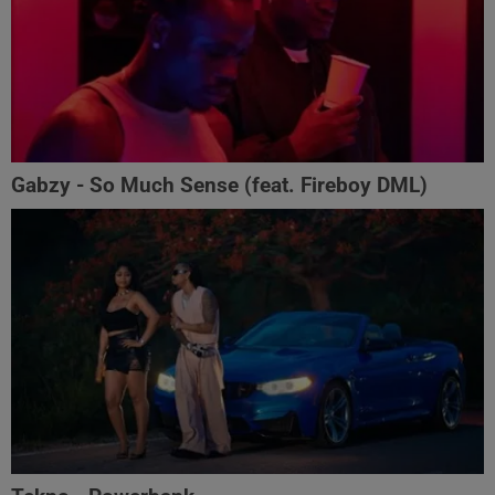
Gabzy - So Much Sense (feat. Fireboy DML)