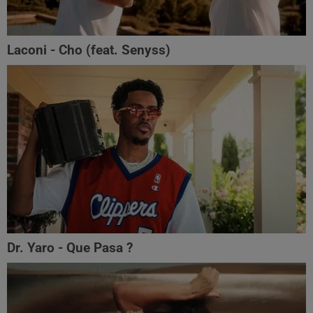
Laconi - Cho (feat. ‪Senyss)‬
Dr. Yaro - Que Pasa ?