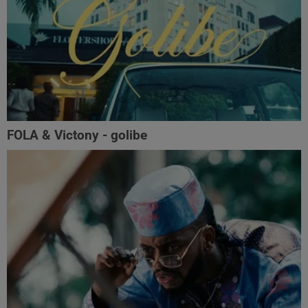
FOLA & Victony - golibe