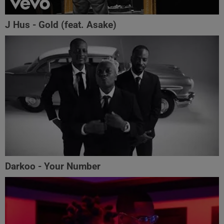
J Hus - Gold (feat. Asake)
Darkoo - Your Number