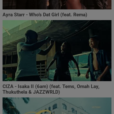
Ayra Starr - Who’s Dat Girl (feat. Rema)
CIZA - Isaka II (6am) (feat. Tems, Omah Lay,
Thukuthela & JAZZWRLD)