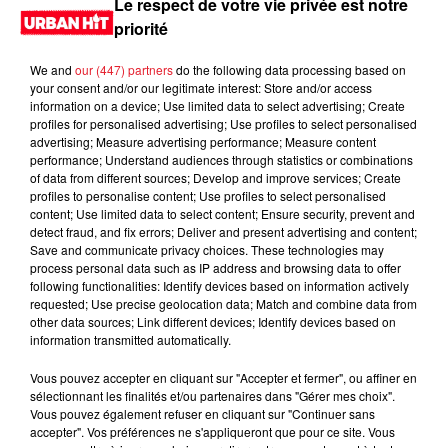
Le respect de votre vie privée est notre
priorité
We and
our (447) partners
do the following data processing based on
your consent and/or our legitimate interest: Store and/or access
information on a device; Use limited data to select advertising; Create
profiles for personalised advertising; Use profiles to select personalised
advertising; Measure advertising performance; Measure content
performance; Understand audiences through statistics or combinations
of data from different sources; Develop and improve services; Create
profiles to personalise content; Use profiles to select personalised
content; Use limited data to select content; Ensure security, prevent and
0:00
1 min 54 sec
detect fraud, and fix errors; Deliver and present advertising and content;
Save and communicate privacy choices. These technologies may
process personal data such as IP address and browsing data to offer
following functionalities: Identify devices based on information actively
requested; Use precise geolocation data; Match and combine data from
4 avril 2024 - 1 min 54 sec
other data sources; Link different devices; Identify devices based on
information transmitted automatically.
MORNING SHOW 07H01 du 04.04.2024
Vous pouvez accepter en cliquant sur "Accepter et fermer", ou affiner en
Le Morning Show
sélectionnant les finalités et/ou partenaires dans "Gérer mes choix".
Vous pouvez également refuser en cliquant sur "Continuer sans
accepter". Vos préférences ne s'appliqueront que pour ce site. Vous