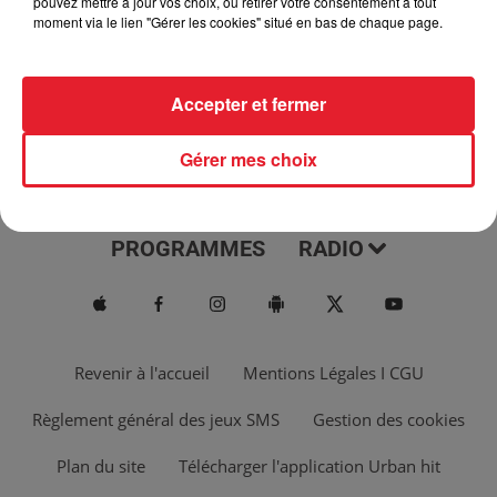
pouvez mettre à jour vos choix, ou retirer votre consentement à tout
moment via le lien "Gérer les cookies" situé en bas de chaque page.
Accepter et fermer
Gérer mes choix
ACTUS
MUSIQUES
PROGRAMMES
RADIO
Revenir à l'accueil
Mentions Légales I CGU
Règlement général des jeux SMS
Gestion des cookies
Plan du site
Télécharger l'application Urban hit