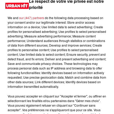
Le respect de votre vie privée est notre
priorité
We and
our (447) partners
do the following data processing based on
your consent and/or our legitimate interest: Store and/or access
information on a device; Use limited data to select advertising; Create
profiles for personalised advertising; Use profiles to select personalised
advertising; Measure advertising performance; Measure content
performance; Understand audiences through statistics or combinations
of data from different sources; Develop and improve services; Create
profiles to personalise content; Use profiles to select personalised
content; Use limited data to select content; Ensure security, prevent and
0:00
1 min 52 sec
detect fraud, and fix errors; Deliver and present advertising and content;
Save and communicate privacy choices. These technologies may
process personal data such as IP address and browsing data to offer
following functionalities: Identify devices based on information actively
requested; Use precise geolocation data; Match and combine data from
5 décembre 2023 - 1 min 52 sec
other data sources; Link different devices; Identify devices based on
information transmitted automatically.
MORNING SHOW 07H01 du 05.12.2023
Vous pouvez accepter en cliquant sur "Accepter et fermer", ou affiner en
Le Morning Show
sélectionnant les finalités et/ou partenaires dans "Gérer mes choix".
Vous pouvez également refuser en cliquant sur "Continuer sans
accepter". Vos préférences ne s'appliqueront que pour ce site. Vous