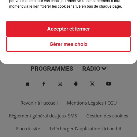
pouvez mettre à jour vos choix, ou retirer votre consentement à tout
moment via le lien "Gérer les cookies" situé en bas de chaque page.
Accepter et fermer
Gérer mes choix
ACTUS
MUSIQUES
PROGRAMMES
RADIO
Revenir à l'accueil
Mentions Légales I CGU
Règlement général des jeux SMS
Gestion des cookies
Plan du site
Télécharger l'application Urban hit