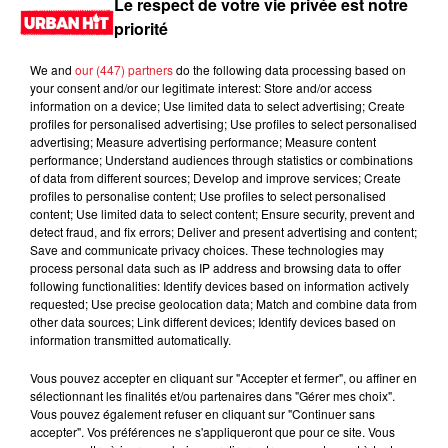
Le respect de votre vie privée est notre
priorité
We and
our (447) partners
do the following data processing based on
your consent and/or our legitimate interest: Store and/or access
information on a device; Use limited data to select advertising; Create
profiles for personalised advertising; Use profiles to select personalised
advertising; Measure advertising performance; Measure content
performance; Understand audiences through statistics or combinations
of data from different sources; Develop and improve services; Create
profiles to personalise content; Use profiles to select personalised
content; Use limited data to select content; Ensure security, prevent and
0:00
2 min 21 sec
detect fraud, and fix errors; Deliver and present advertising and content;
Save and communicate privacy choices. These technologies may
process personal data such as IP address and browsing data to offer
following functionalities: Identify devices based on information actively
requested; Use precise geolocation data; Match and combine data from
26 novembre 2024 - 2 min 21 sec
other data sources; Link different devices; Identify devices based on
information transmitted automatically.
MORNING SHOW 07H03 du 26.11.2024
Vous pouvez accepter en cliquant sur "Accepter et fermer", ou affiner en
Le Morning Show
sélectionnant les finalités et/ou partenaires dans "Gérer mes choix".
Vous pouvez également refuser en cliquant sur "Continuer sans
accepter". Vos préférences ne s'appliqueront que pour ce site. Vous