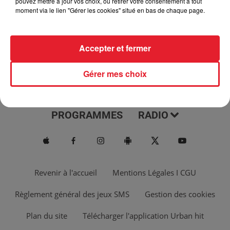
pouvez mettre à jour vos choix, ou retirer votre consentement à tout
moment via le lien "Gérer les cookies" situé en bas de chaque page.
Accepter et fermer
Gérer mes choix
ACTUS
MUSIQUES
PROGRAMMES
RADIO
Revenir à l'accueil
Mentions Légales I CGU
Règlement général des jeux SMS
Gestion des cookies
Plan du site
Télécharger l'application Urban hit